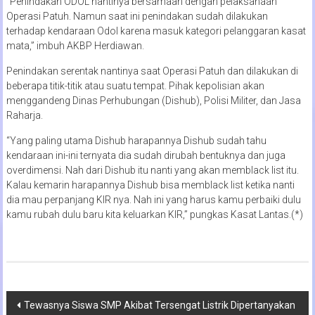
“Penindakan ODOL nantinya bersamaan dengan pelaksanaan
Operasi Patuh. Namun saat ini penindakan sudah dilakukan
terhadap kendaraan Odol karena masuk kategori pelanggaran kasat
mata,” imbuh AKBP Herdiawan.
Penindakan serentak nantinya saat Operasi Patuh dan dilakukan di
beberapa titik-titik atau suatu tempat. Pihak kepolisian akan
menggandeng Dinas Perhubungan (Dishub), Polisi Militer, dan Jasa
Raharja.
“Yang paling utama Dishub harapannya Dishub sudah tahu
kendaraan ini-ini ternyata dia sudah dirubah bentuknya dan juga
overdimensi. Nah dari Dishub itu nanti yang akan memblack list itu.
Kalau kemarin harapannya Dishub bisa memblack list ketika nanti
dia mau perpanjang KIR nya. Nah ini yang harus kamu perbaiki dulu
kamu rubah dulu baru kita keluarkan KIR,” pungkas Kasat Lantas.(*)
Navigasi
Tewasnya Siswa SMP Akibat Tersengat Listrik Dipertanyakan