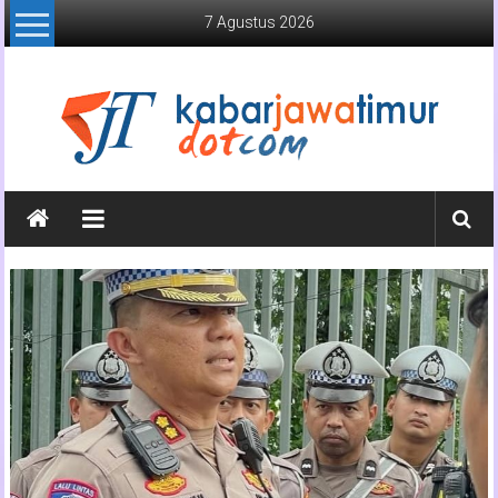
Lompat
7 Agustus 2026
ke
konten
Kabar
Jawa
Timur
Media
Online
Jawa
Timur