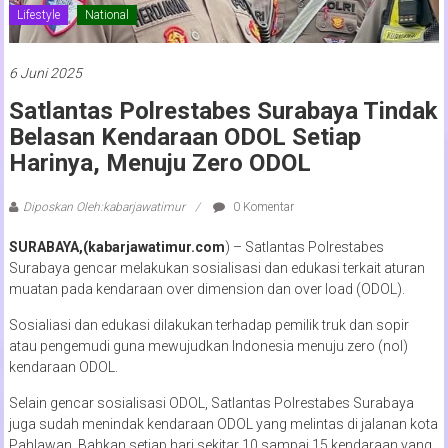
Lifestyle
National
6 Juni 2025
Satlantas Polrestabes Surabaya Tindak
Belasan Kendaraan ODOL Setiap
Harinya, Menuju Zero ODOL
Diposkan Oleh:kabarjawatimur
0 Komentar
SURABAYA,(kabarjawatimur.com
) – Satlantas Polrestabes
Surabaya gencar melakukan sosialisasi dan edukasi terkait aturan
muatan pada kendaraan over dimension dan over load (ODOL).
Sosialiasi dan edukasi dilakukan terhadap pemilik truk dan sopir
atau pengemudi guna mewujudkan Indonesia menuju zero (nol)
kendaraan ODOL.
Selain gencar sosialisasi ODOL, Satlantas Polrestabes Surabaya
juga sudah menindak kendaraan ODOL yang melintas di jalanan kota
Pahlawan. Bahkan setiap hari sekitar 10 sampai 15 kendaraan yang