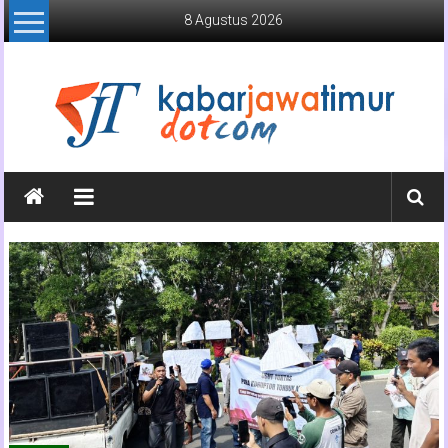
Lompat
8 Agustus 2026
ke
konten
Kabar
Jawa
Timur
Media
Online
Jawa
Timur