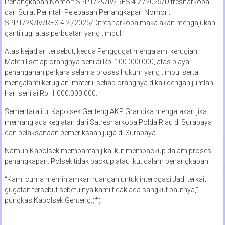
Penangkapan Nomor: SPPT/29/IV/RES.4.2./2025/Ditresnarkoba
dan Surat Perintah Pelepasan Penangkapan Nomor :
SPPT/29/IV/RES.4.2./2025/Ditresnarkoba maka akan mengajukan
ganti rugi atas perbuatan yang timbul.
Atas kejadian tersebut, kedua Penggugat mengalami kerugian
Materiil setiap orangnya senilai Rp. 100.000.000, atas biaya
penanganan perkara selama proses hukum yang timbul serta
mengalami kerugian Imateriil setiap orangnya dikali dengan jumlah
hari senilai Rp. 1.000.000.000.
Sementara itu, Kapolsek Genteng AKP Grandika mengatakan jika
memang ada kegiatan dari Satresnarkoba Polda Riau di Surabaya
dan pelaksanaan pemeriksaan juga di Surabaya.
Namun Kapolsek membantah jika ikut membackup dalam proses
penangkapan. Polsek tidak backup atau ikut dalam penangkapan.
“Kami cuma meminjamkan ruangan untuk interogasi.Jadi terkait
gugatan tersebut sebetulnya kami tidak ada sangkut pautnya,”
pungkas Kapolsek Genteng.(*)