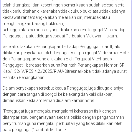
telah ditangkap, dan kepentingan pemeriksaan sudah selesai serta
tidak perlu ditahan dikarenakan tidak cukup bukti atau tidak adanya
kekhawatiran tersangka akan melarikan diri, merusak atau
menghilangkan barang bukti dan,
sehingga atas perbuatan yang dilakukan oleh Tergugat V Terhadap
Penggugat II patut diduga sebagai Perbuatan Melawan Hukum.
Setelah dilakukan Penangkapan terhadap Penggugat I dan II, lalu
dilakukan penyekapan oleh Tergugat V c.q Tergugat VI di kamar Hotel
dan Penangkapan yang dilakukan oleh Tergugat V terhadap
Penggugat II berdasarkan surat Perintah Penangkapan Nomor: SP
Kap/132/IV/RES.4.2./2025/RIAU/Ditresnarkoba, tidak adanya surat
Perintah Penangkapan.
Dalam penyekapan tersebut kedua Penggugat juga diduga dianiya
dengan cara tangan di borgol ke belakang dan kaki dilakban,
dimasukkan kedalam lemari didalam kamar hotel.
“Penggugat juga mengaku mengalami kekerasan fisik dengan
ditampar atau penganiayaan secara psikis dengan pengancaman
penyitruman guna mengakui perbuatan yang tidak dilakukan oleh
para penggugat,” tambah M. Taufik.