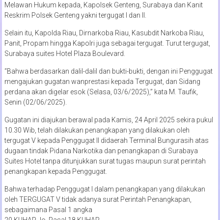
Melawan Hukum kepada, Kapolsek Genteng, Surabaya dan Kanit
Reskrim Polsek Genteng yakni tergugat I dan II.
Selain itu, Kapolda Riau, Dirnarkoba Riau, Kasubdit Narkoba Riau,
Panit, Propam hingga Kapolri juga sebagai tergugat. Turut tergugat,
Surabaya suites Hotel Plaza Boulevard.
“Bahwa berdasarkan dalil-dalil dan bukti-bukti, dengan ini Penggugat
mengajukan gugatan wanprestasi kepada Tergugat, dan Sidang
perdana akan digelar esok (Selasa, 03/6/2025),” kata M. Taufik,
Senin (02/06/2025).
Gugatan ini diajukan berawal pada Kamis, 24 April 2025 sekira pukul
10.30 Wib, telah dilakukan penangkapan yang dilakukan oleh
tergugat V kepada Penggugat II didaerah Terminal Bungurasih atas
dugaan tindak Pidana Narkotika dan penangkapan di Surabaya
Suites Hotel tanpa ditunjukkan surat tugas maupun surat perintah
penangkapan kepada Penggugat.
Bahwa terhadap Penggugat I dalam penangkapan yang dilakukan
oleh TERGUGAT V tidak adanya surat Perintah Penangkapan,
sebagaimana Pasal 1 angka
20 KUHAP Jo. Pasal 18 KUHAP.