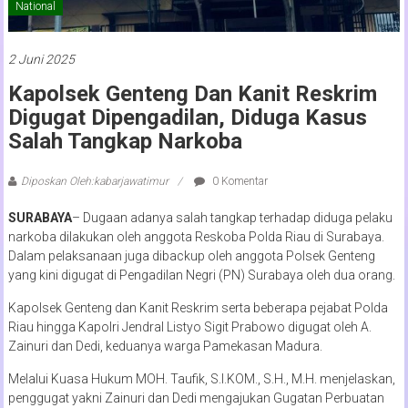
National
2 Juni 2025
Kapolsek Genteng Dan Kanit Reskrim
Digugat Dipengadilan, Diduga Kasus
Salah Tangkap Narkoba
Diposkan Oleh:kabarjawatimur
0 Komentar
SURABAYA
– Dugaan adanya salah tangkap terhadap diduga pelaku
narkoba dilakukan oleh anggota Reskoba Polda Riau di Surabaya.
Dalam pelaksanaan juga dibackup oleh anggota Polsek Genteng
yang kini digugat di Pengadilan Negri (PN) Surabaya oleh dua orang.
Kapolsek Genteng dan Kanit Reskrim serta beberapa pejabat Polda
Riau hingga Kapolri Jendral Listyo Sigit Prabowo digugat oleh A.
Zainuri dan Dedi, keduanya warga Pamekasan Madura.
Melalui Kuasa Hukum MOH. Taufik, S.I.KOM., S.H., M.H. menjelaskan,
penggugat yakni Zainuri dan Dedi mengajukan Gugatan Perbuatan