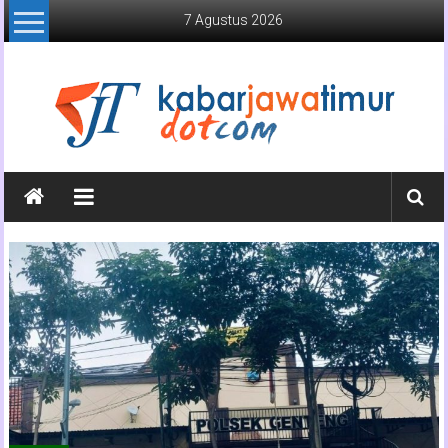
Lompat
7 Agustus 2026
ke
konten
Kabar
Jawa
Timur
Media
Online
Jawa
Timur