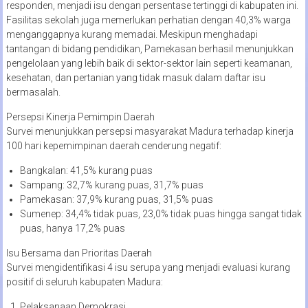
responden, menjadi isu dengan persentase tertinggi di kabupaten ini.
Fasilitas sekolah juga memerlukan perhatian dengan 40,3% warga
menganggapnya kurang memadai. Meskipun menghadapi
tantangan di bidang pendidikan, Pamekasan berhasil menunjukkan
pengelolaan yang lebih baik di sektor-sektor lain seperti keamanan,
kesehatan, dan pertanian yang tidak masuk dalam daftar isu
bermasalah.
Persepsi Kinerja Pemimpin Daerah
Survei menunjukkan persepsi masyarakat Madura terhadap kinerja
100 hari kepemimpinan daerah cenderung negatif:
Bangkalan: 41,5% kurang puas
Sampang: 32,7% kurang puas, 31,7% puas
Pamekasan: 37,9% kurang puas, 31,5% puas
Sumenep: 34,4% tidak puas, 23,0% tidak puas hingga sangat tidak
puas, hanya 17,2% puas
Isu Bersama dan Prioritas Daerah
Survei mengidentifikasi 4 isu serupa yang menjadi evaluasi kurang
positif di seluruh kabupaten Madura:
Pelaksanaan Demokrasi