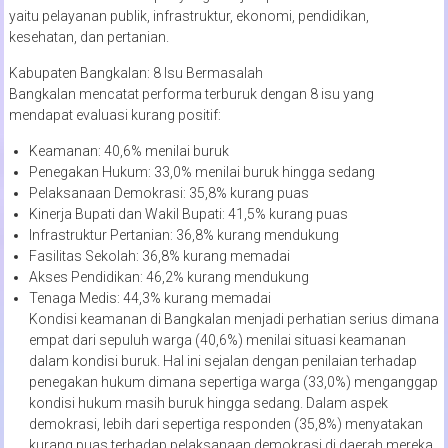
yaitu pelayanan publik, infrastruktur, ekonomi, pendidikan,
kesehatan, dan pertanian.
Kabupaten Bangkalan: 8 Isu Bermasalah
Bangkalan mencatat performa terburuk dengan 8 isu yang
mendapat evaluasi kurang positif:
Keamanan: 40,6% menilai buruk
Penegakan Hukum: 33,0% menilai buruk hingga sedang
Pelaksanaan Demokrasi: 35,8% kurang puas
Kinerja Bupati dan Wakil Bupati: 41,5% kurang puas
Infrastruktur Pertanian: 36,8% kurang mendukung
Fasilitas Sekolah: 36,8% kurang memadai
Akses Pendidikan: 46,2% kurang mendukung
Tenaga Medis: 44,3% kurang memadai
Kondisi keamanan di Bangkalan menjadi perhatian serius dimana
empat dari sepuluh warga (40,6%) menilai situasi keamanan
dalam kondisi buruk. Hal ini sejalan dengan penilaian terhadap
penegakan hukum dimana sepertiga warga (33,0%) menganggap
kondisi hukum masih buruk hingga sedang. Dalam aspek
demokrasi, lebih dari sepertiga responden (35,8%) menyatakan
kurang puas terhadap pelaksanaan demokrasi di daerah mereka.