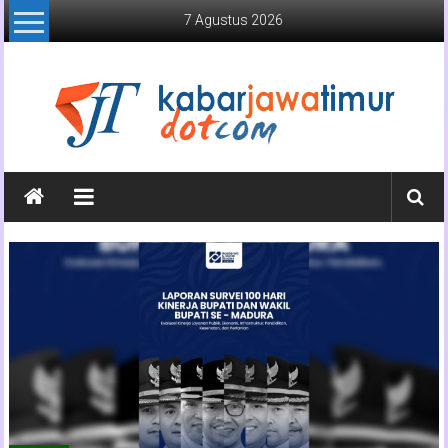
Lompat
7 Agustus 2026
ke
konten
Kabar
Jawa
Timur
Media
Online
Jawa
Timur