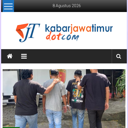
Lompat
8 Agustus 2026
ke
konten
Kabar
Jawa
Timur
Media
Online
Jawa
Timur