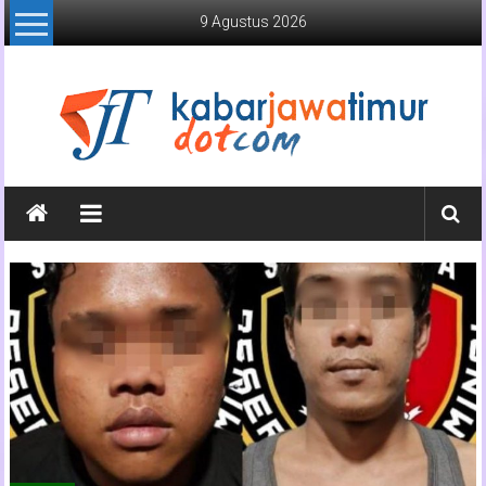
Lompat
9 Agustus 2026
ke
konten
Kabar
Jawa
Timur
Media
Online
Jawa
Timur