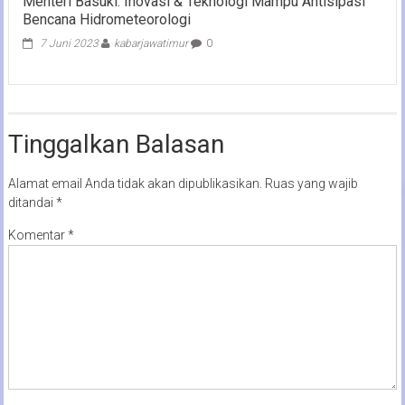
Menteri Basuki: Inovasi & Teknologi Mampu Antisipasi
Bencana Hidrometeorologi
7 Juni 2023
kabarjawatimur
0
Tinggalkan Balasan
Alamat email Anda tidak akan dipublikasikan.
Ruas yang wajib
ditandai
*
Komentar
*