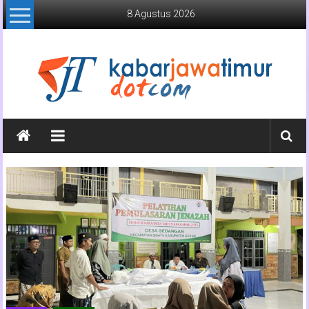
Lompat
8 Agustus 2026
ke
konten
Kabar
Jawa
Timur
Media
Online
Jawa
Timur