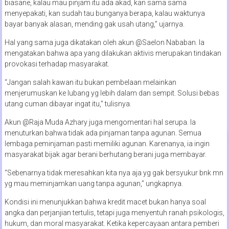
biasane, kalau mau pinjam itu ada akad, kan sama sama
menyepakati, kan sudah tau bunganya berapa, kalau waktunya
bayar banyak alasan, mending gak usah utang,” ujarnya.
Hal yang sama juga dikatakan oleh akun @Saelon Nababan. Ia
mengatakan bahwa apa yang dilakukan aktivis merupakan tindakan
provokasi terhadap masyarakat.
“Jangan salah kawan itu bukan pembelaan melainkan
menjerumuskan ke lubang yg lebih dalam dan sempit. Solusi bebas
utang cuman dibayar ingat itu,” tulisnya.
Akun @Raja Muda Azhary juga mengomentari hal serupa. Ia
menuturkan bahwa tidak ada pinjaman tanpa agunan. Semua
lembaga peminjaman pasti memiliki agunan. Karenanya, ia ingin
masyarakat bijak agar berani berhutang berani juga membayar.
“Sebenarnya tidak meresahkan kita nya aja yg gak bersyukur bnk mn
yg mau meminjamkan uang tanpa agunan,” ungkapnya.
Kondisi ini menunjukkan bahwa kredit macet bukan hanya soal
angka dan perjanjian tertulis, tetapi juga menyentuh ranah psikologis,
hukum, dan moral masyarakat. Ketika kepercayaan antara pemberi