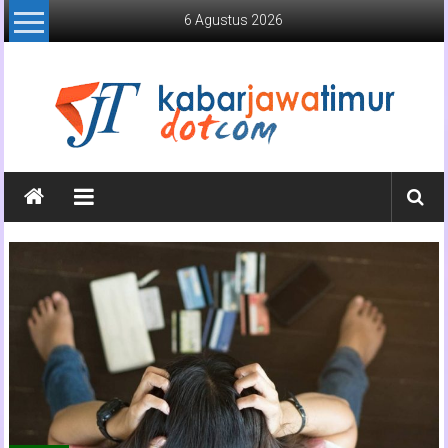
Lompat
6 Agustus 2026
ke
konten
Kabar
Jawa
Timur
Media
Online
Jawa
Timur