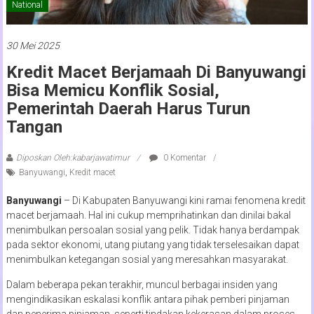
National
30 Mei 2025
Kredit Macet Berjamaah Di Banyuwangi
Bisa Memicu Konflik Sosial,
Pemerintah Daerah Harus Turun
Tangan
Diposkan Oleh:kabarjawatimur
0 Komentar
Banyuwangi
,
Kredit macet
Banyuwangi
– Di Kabupaten Banyuwangi kini ramai fenomena kredit
macet berjamaah. Hal ini cukup memprihatinkan dan dinilai bakal
menimbulkan persoalan sosial yang pelik. Tidak hanya berdampak
pada sektor ekonomi, utang piutang yang tidak terselesaikan dapat
menimbulkan ketegangan sosial yang meresahkan masyarakat.
Dalam beberapa pekan terakhir, muncul berbagai insiden yang
mengindikasikan eskalasi konflik antara pihak pemberi pinjaman
dan penerima pinjaman, seperti tindakan kekerasan dalam proses