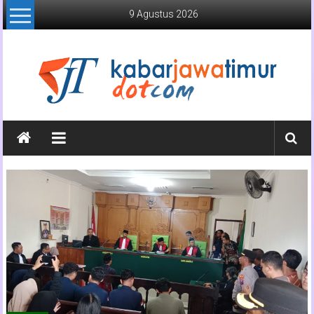
Lompat
9 Agustus 2026
ke
konten
Kabar
Jawa
Timur
Media
Online
Jawa
Timur