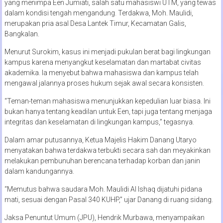
yang menimpa Een Jumiati, salah satu mahasiswi UTM, yang tewas
dalam kondisi tengah mengandung. Terdakwa, Moh. Maulidi,
merupakan pria asal Desa Lantek Timur, Kecamatan Galis,
Bangkalan.
Menurut Surokim, kasus ini menjadi pukulan berat bagi lingkungan
kampus karena menyangkut keselamatan dan martabat civitas
akademika. Ia menyebut bahwa mahasiswa dan kampus telah
mengawal jalannya proses hukum sejak awal secara konsisten.
“Teman-teman mahasiswa menunjukkan kepedulian luar biasa. Ini
bukan hanya tentang keadilan untuk Een, tapi juga tentang menjaga
integritas dan keselamatan di lingkungan kampus,” tegasnya.
Dalam amar putusannya, Ketua Majelis Hakim Danang Utaryo
menyatakan bahwa terdakwa terbukti secara sah dan meyakinkan
melakukan pembunuhan berencana terhadap korban dan janin
dalam kandungannya.
“Memutus bahwa saudara Moh. Maulidi Al Ishaq dijatuhi pidana
mati, sesuai dengan Pasal 340 KUHP,” ujar Danang di ruang sidang.
Jaksa Penuntut Umum (JPU), Hendrik Murbawa, menyampaikan