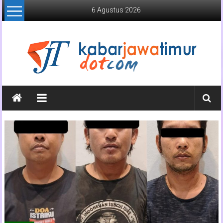
Lompat
6 Agustus 2026
ke
konten
Kabar
Jawa
Timur
Media
Online
Jawa
Timur