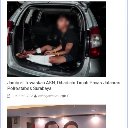
Jambret Tewaskan ASN, Dihadiahi Timah Panas Jatanras
Polrestabes Surabaya
19 Juni 2026
kabarjawatimur
0