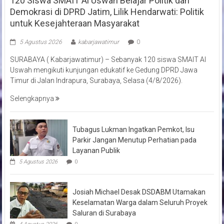
120 Siswa SMAIT Al Uswah Belajar Politik dan
Demokrasi di DPRD Jatim, Lilik Hendarwati: Politik
untuk Kesejahteraan Masyarakat
5 Agustus 2026
kabarjawatimur
0
SURABAYA ( Kabarjawatimur) – Sebanyak 120 siswa SMAIT Al
Uswah mengikuti kunjungan edukatif ke Gedung DPRD Jawa
Timur di Jalan Indrapura, Surabaya, Selasa (4/8/2026).
Selengkapnya
Tubagus Lukman Ingatkan Pemkot, Isu
Parkir Jangan Menutup Perhatian pada
Layanan Publik
5 Agustus 2026
0
Josiah Michael Desak DSDABM Utamakan
Keselamatan Warga dalam Seluruh Proyek
Saluran di Surabaya