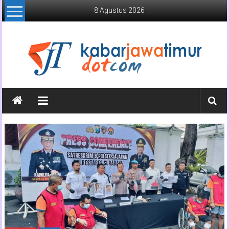
Lompat
8 Agustus 2026
ke
konten
Kabar
Jawa
Timur
Media
Online
Jawa
Timur