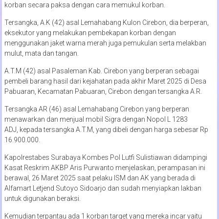
korban secara paksa dengan cara memukul korban.
Tersangka, A.K (42) asal Lemahabang Kulon Cirebon, dia berperan,
eksekutor yang melakukan pembekapan korban dengan
menggunakan jaket warna merah juga pemukulan serta melakban
mulut, mata dan tangan.
A.T.M (42) asal Pasaleman Kab. Cirebon yang berperan sebagai
pembeli barang hasil dari kejahatan pada akhir Maret 2025 di Desa
Pabuaran, Kecamatan Pabuaran, Cirebon dengan tersangka A.R.
Tersangka AR (46) asal Lemahabang Cirebon yang berperan
menawarkan dan menjual mobil Sigra dengan Nopol L 1283
ADJ, kepada tersangka A.T.M, yang dibeli dengan harga sebesar Rp
16.900.000.
Kapolrestabes Surabaya Kombes Pol Lutfi Sulistiawan didampingi
Kasat Reskrim AKBP Aris Purwanto menjelaskan, perampasan ini
berawal, 26 Maret 2025 saat pelaku ISM dan AK yang berada di
Alfamart Letjend Sutoyo Sidoarjo dan sudah menyiapkan lakban
untuk digunakan beraksi.
Kemudian terpantau ada 1 korban target yang mereka incar yaitu