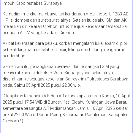
imbuh Kapolrestabes Surabaya.
Kemudian mereka membawa lari kendaraan mobil nopol L-1283-ADI,
HP, isi dompet dan surat-surat lainya. Setelah itu pelaku ISM dan AK
melarikan diri ke arah Cirebon untuk menjual kendaraan tersebut ke
penadah A.T.M yang berada di Cirebon.
Akibat kekerasan para pelaku, korban mengalami luka lebam di pipi
sebelah kiri, mata sebelah kiri, bibir, telinga dan hidung mengalami
pendarahan.
Sementara itu, penangkapan berawal dari tersangka I.S.M yang
menyerahkan diri di Polsek Waru Sidoarjo yang selanjutnya
diserahkan ke petugas kepolisian Satreskrim Polrestabes Surabaya
pada, Sabtu 05 April 2025 pukul 22.00 wib.
Dilanjutkan tersangka A.K dan AR ditangkap Jatanras Kamis, 10 April
2025 pukul 17.54 WIB di Bunder, Kec. Cidahu Kuningan, Jawa Barat,
sementara tersangka A.T.M diamankan Kamis, 10 April 2025 sekitar
pukul 22.00 Wib di Dusun Paing, Kecamatan Pasaleman, Kabupaten
Cirebon.(*)