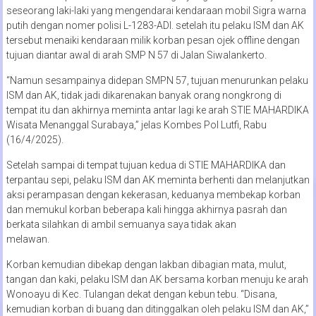
seseorang laki-laki yang mengendarai kendaraan mobil Sigra warna
putih dengan nomer polisi L-1283-ADI. setelah itu pelaku ISM dan AK
tersebut menaiki kendaraan milik korban pesan ojek offline dengan
tujuan diantar awal di arah SMP N 57 di Jalan Siwalankerto.
“Namun sesampainya didepan SMPN 57, tujuan menurunkan pelaku
ISM dan AK, tidak jadi dikarenakan banyak orang nongkrong di
tempat itu dan akhirnya meminta antar lagi ke arah STIE MAHARDIKA
Wisata Menanggal Surabaya,” jelas Kombes Pol Lutfi, Rabu
(16/4/2025).
Setelah sampai di tempat tujuan kedua di STIE MAHARDIKA dan
terpantau sepi, pelaku ISM dan AK meminta berhenti dan melanjutkan
aksi perampasan dengan kekerasan, keduanya membekap korban
dan memukul korban beberapa kali hingga akhirnya pasrah dan
berkata silahkan di ambil semuanya saya tidak akan
melawan.
Korban kemudian dibekap dengan lakban dibagian mata, mulut,
tangan dan kaki, pelaku ISM dan AK bersama korban menuju ke arah
Wonoayu di Kec. Tulangan dekat dengan kebun tebu. “Disana,
kemudian korban di buang dan ditinggalkan oleh pelaku ISM dan AK,”