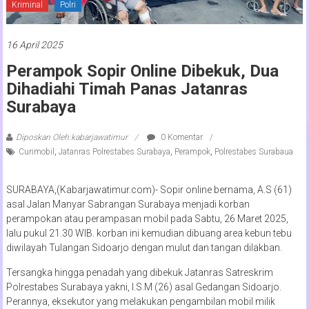
Kriminal
Polri
16 April 2025
Perampok Sopir Online Dibekuk, Dua
Dihadiahi Timah Panas Jatanras
Surabaya
Diposkan Oleh:kabarjawatimur
0 Komentar
Curimobil
,
Jatanras Polrestabes Surabaya
,
Perampok
,
Polrestabes Surabaua
SURABAYA,(Kabarjawatimur.com)- Sopir online bernama, A.S (61)
asal Jalan Manyar Sabrangan Surabaya menjadi korban
perampokan atau perampasan mobil pada Sabtu, 26 Maret 2025,
lalu pukul 21.30 WIB. korban ini kemudian dibuang area kebun tebu
diwilayah Tulangan Sidoarjo dengan mulut dan tangan dilakban.
Tersangka hingga penadah yang dibekuk Jatanras Satreskrim
Polrestabes Surabaya yakni, I.S.M (26) asal Gedangan Sidoarjo.
Perannya, eksekutor yang melakukan pengambilan mobil milik