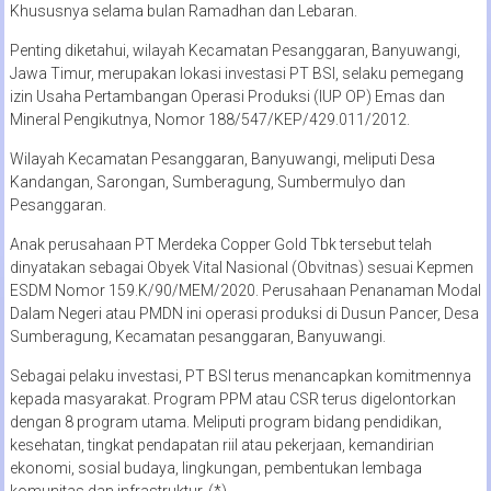
Khususnya selama bulan Ramadhan dan Lebaran.
Penting diketahui, wilayah Kecamatan Pesanggaran, Banyuwangi,
Jawa Timur, merupakan lokasi investasi PT BSI, selaku pemegang
izin Usaha Pertambangan Operasi Produksi (IUP OP) Emas dan
Mineral Pengikutnya, Nomor 188/547/KEP/429.011/2012.
Wilayah Kecamatan Pesanggaran, Banyuwangi, meliputi Desa
Kandangan, Sarongan, Sumberagung, Sumbermulyo dan
Pesanggaran.
Anak perusahaan PT Merdeka Copper Gold Tbk tersebut telah
dinyatakan sebagai Obyek Vital Nasional (Obvitnas) sesuai Kepmen
ESDM Nomor 159.K/90/MEM/2020. Perusahaan Penanaman Modal
Dalam Negeri atau PMDN ini operasi produksi di Dusun Pancer, Desa
Sumberagung, Kecamatan pesanggaran, Banyuwangi.
Sebagai pelaku investasi, PT BSI terus menancapkan komitmennya
kepada masyarakat. Program PPM atau CSR terus digelontorkan
dengan 8 program utama. Meliputi program bidang pendidikan,
kesehatan, tingkat pendapatan riil atau pekerjaan, kemandirian
ekonomi, sosial budaya, lingkungan, pembentukan lembaga
komunitas dan infrastruktur. (*)