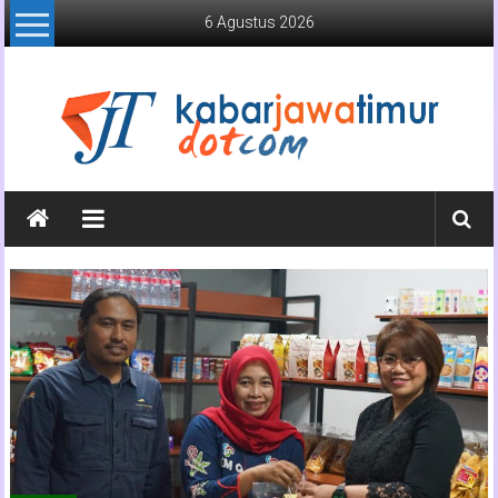
Lompat
6 Agustus 2026
ke
konten
Kabar
Jawa
Timur
Media
Online
Jawa
Timur