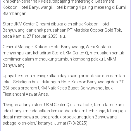
kini benar-benar naik kelas, terpajang mentereng di Basement
Kokoon Hotel Banyuwangi. Hotel bintang 4 paling metereng di Bumi
Blambangan.
Store UKM Center Q resmi dibuka oleh pihak Kokoon Hotel
Banyuwangi dan anak perusahaan PT Merdeka Copper Gold Tbk,
pada Kamis, 27 Februari 2025 lalu.
General Manager Kokoon Hotel Banyuwangi, Weni Kristanti
menyampaikan, kehadiran Store UKM Center Q, merupakan bentuk
komitmen dalam mendukung tumbuh kembang pelaku UMKM
Banyuwangi.
Upaya bersama meningkatkan daya saing produk kue dan camilan
lokal. Sekaligus bukti dukungan Hotel Kokoon Banyuwangi dan PT
BSI, pada program UKM Naik Kelas Bupati Banyuwangi, Ipuk
Fiestiandani Azwar Anas.
“Dengan adanya store UKM Center Q di area hotel, tamu-tamu kami
tidak hanya mendapatkan kemudahan dalam berbelanja, tetapi juga
dapat membawa pulang produk-produk unggulan Banyuwangi
sebagai oleh-oleh,” katanya, Jumat (7/3/2025).