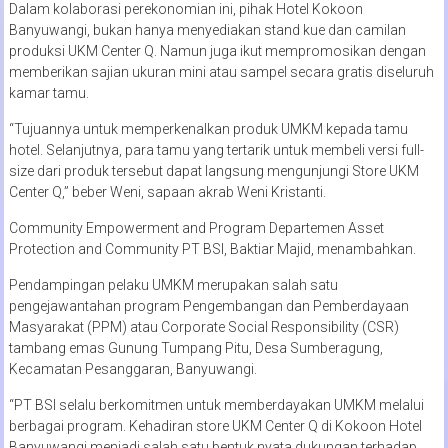
Dalam kolaborasi perekonomian ini, pihak Hotel Kokoon
Banyuwangi, bukan hanya menyediakan stand kue dan camilan
produksi UKM Center Q. Namun juga ikut mempromosikan dengan
memberikan sajian ukuran mini atau sampel secara gratis diseluruh
kamar tamu.
“Tujuannya untuk memperkenalkan produk UMKM kepada tamu
hotel. Selanjutnya, para tamu yang tertarik untuk membeli versi full-
size dari produk tersebut dapat langsung mengunjungi Store UKM
Center Q,” beber Weni, sapaan akrab Weni Kristanti.
Community Empowerment and Program Departemen Asset
Protection and Community PT BSI, Baktiar Majid, menambahkan.
Pendampingan pelaku UMKM merupakan salah satu
pengejawantahan program Pengembangan dan Pemberdayaan
Masyarakat (PPM) atau Corporate Social Responsibility (CSR)
tambang emas Gunung Tumpang Pitu, Desa Sumberagung,
Kecamatan Pesanggaran, Banyuwangi.
“PT BSI selalu berkomitmen untuk memberdayakan UMKM melalui
berbagai program. Kehadiran store UKM Center Q di Kokoon Hotel
Banyuwangi menjadi salah satu bentuk nyata dukungan terhadap