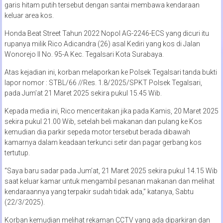
garis hitam putih tersebut dengan santai membawa kendaraan
keluar area kos.
Honda Beat Street Tahun 2022 Nopol AG-2246-ECS yang dicuri itu
rupanya milik Rico Adicandra (26) asal Kediri yang kos di Jalan
Wonorejo II No. 95-A Kec. Tegalsari Kota Surabaya.
Atas kejadian ini, korban melaporkan ke Polsek Tegalsari tanda bukti
lapor nomor : STBL/66 //Res. 1.8/2025/SPKT Polsek Tegalsari,
pada Jum’at 21 Maret 2025 sekira pukul 15.45 Wib.
Kepada media ini, Rico menceritakan jika pada Kamis, 20 Maret 2025
sekira pukul 21.00 Wib, setelah beli makanan dan pulang ke Kos
kemudian dia parkir sepeda motor tersebut berada dibawah
kamarnya dalam keadaan terkunci setir dan pagar gerbang kos
tertutup.
“Saya baru sadar pada Jum’at, 21 Maret 2025 sekira pukul 14.15 Wib
saat keluar kamar untuk mengambil pesanan makanan dan melihat
kendaraannya yang terpakir sudah tidak ada,” katanya, Sabtu
(22/3/2025).
Korban kemudian melihat rekaman CCTV yang ada diparkiran dan