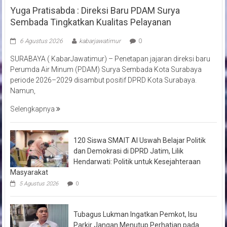
Yuga Pratisabda : Direksi Baru PDAM Surya
Sembada Tingkatkan Kualitas Pelayanan
6 Agustus 2026
kabarjawatimur
0
SURABAYA ( KabarJawatimur) – Penetapan jajaran direksi baru
Perumda Air Minum (PDAM) Surya Sembada Kota Surabaya
periode 2026–2029 disambut positif DPRD Kota Surabaya.
Namun,
Selengkapnya
120 Siswa SMAIT Al Uswah Belajar Politik
dan Demokrasi di DPRD Jatim, Lilik
Hendarwati: Politik untuk Kesejahteraan
Masyarakat
5 Agustus 2026
0
Tubagus Lukman Ingatkan Pemkot, Isu
Parkir Jangan Menutup Perhatian pada