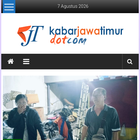
Lompat
7 Agustus 2026
ke
konten
Kabar
Jawa
Timur
Media
Online
Jawa
Timur