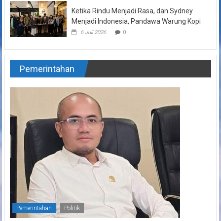
Ketika Rindu Menjadi Rasa, dan Sydney
Menjadi Indonesia, Pandawa Warung Kopi
6 Juli 2026
0
Pemerintahan
Pemerintahan
Politik