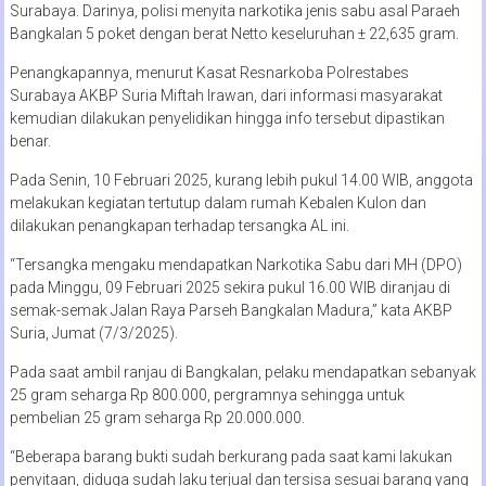
Surabaya. Darinya, polisi menyita narkotika jenis sabu asal Paraeh
Bangkalan 5 poket dengan berat Netto keseluruhan ± 22,635 gram.
Penangkapannya, menurut Kasat Resnarkoba Polrestabes
Surabaya AKBP Suria Miftah Irawan, dari informasi masyarakat
kemudian dilakukan penyelidikan hingga info tersebut dipastikan
benar.
Pada Senin, 10 Februari 2025, kurang lebih pukul 14.00 WIB, anggota
melakukan kegiatan tertutup dalam rumah Kebalen Kulon dan
dilakukan penangkapan terhadap tersangka AL ini.
“Tersangka mengaku mendapatkan Narkotika Sabu dari MH (DPO)
pada Minggu, 09 Februari 2025 sekira pukul 16.00 WIB diranjau di
semak-semak Jalan Raya Parseh Bangkalan Madura,” kata AKBP
Suria, Jumat (7/3/2025).
Pada saat ambil ranjau di Bangkalan, pelaku mendapatkan sebanyak
25 gram seharga Rp 800.000, pergramnya sehingga untuk
pembelian 25 gram seharga Rp 20.000.000.
“Beberapa barang bukti sudah berkurang pada saat kami lakukan
penyitaan, diduga sudah laku terjual dan tersisa sesuai barang yang