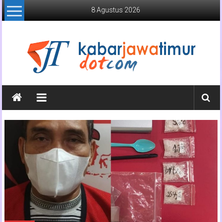
Lompat
8 Agustus 2026
ke
konten
Kabar
Jawa
Timur
Media
Online
Jawa
Timur