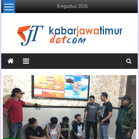
Lompat
8 Agustus 2026
ke
konten
Kabar
Jawa
Timur
Media
Online
Jawa
Timur