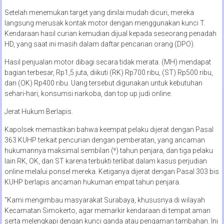
Setelah menemukan target yang dinilai mudah dicuri, mereka
langsung merusak kontak motor dengan menggunakan kunci T.
Kendaraan hasil curian kemudian dijual kepada seseorang penadah
HD, yang saat ini masih dalam daftar pencarian orang (DPO).
Hasil penjualan motor dibagi secara tidak merata. (MH) mendapat
bagian terbesar, Rp1,5 juta, diikuti (RK) Rp700 ribu, (ST) Rp500 ribu,
dan (OK) Rp400 ribu. Uang tersebut digunakan untuk kebutuhan
sehari-hari, konsumsi narkoba, dan top up judi online.
Jerat Hukum Berlapis.
Kapolsek memastikan bahwa keempat pelaku dijerat dengan Pasal
363 KUHP terkait pencurian dengan pemberatan, yang ancaman
hukumannya maksimal sembilan (⁹) tahun penjara, dan tiga pelaku
lain RK, OK, dan ST karena terbukti terlibat dalam kasus perjudian
online melalui ponsel mereka. Ketiganya dijerat dengan Pasal 303 bis
KUHP berlapis ancaman hukuman empat tahun penjara.
“Kami mengimbau masyarakat Surabaya, khususnya di wilayah
Kecamatan Simokerto, agar memarkir kendaraan di tempat aman
serta melengkapi dengan kunci ganda atau pengaman tambahan. Ini