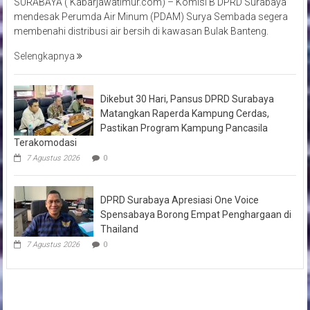
SURABAYA ( Kabarjawatimur.com) – Komisi B DPRD Surabaya
mendesak Perumda Air Minum (PDAM) Surya Sembada segera
membenahi distribusi air bersih di kawasan Bulak Banteng.
Selengkapnya
Dikebut 30 Hari, Pansus DPRD Surabaya
Matangkan Raperda Kampung Cerdas,
Pastikan Program Kampung Pancasila
Terakomodasi
7 Agustus 2026
0
DPRD Surabaya Apresiasi One Voice
Spensabaya Borong Empat Penghargaan di
Thailand
7 Agustus 2026
0