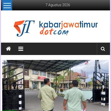
Lompat
7 Agustus 2026
ke
konten
Kabar
Jawa
Timur
Media
Online
Jawa
Timur