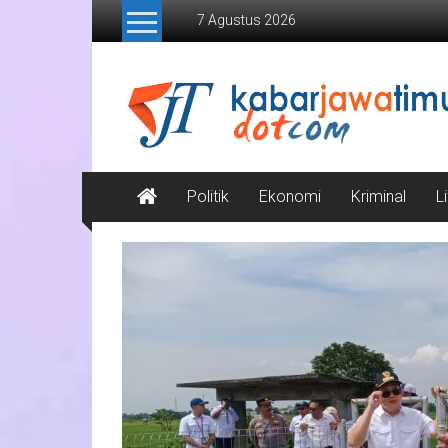
Lompat
7 Agustus 2026
ke
konten
Kabar
Jawa
Timur
Media
Politik
Ekonomi
Kriminal
L
Online
Jawa
Timur