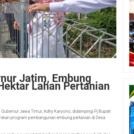
rnur Jatim, Embung
 Hektar Lahan Pertanian
) Gubernur Jawa Timur, Adhy Karyono, didampingi Pj Bupati
esmikan program pembangunan embung pertanian di Desa