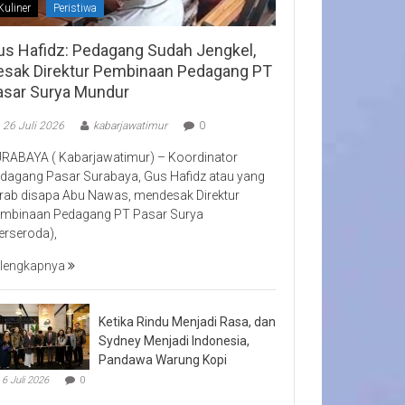
Kuliner
Peristiwa
us Hafidz: Pedagang Sudah Jengkel,
esak Direktur Pembinaan Pedagang PT
asar Surya Mundur
26 Juli 2026
kabarjawatimur
0
RABAYA ( Kabarjawatimur) – Koordinator
dagang Pasar Surabaya, Gus Hafidz atau yang
rab disapa Abu Nawas, mendesak Direktur
mbinaan Pedagang PT Pasar Surya
erseroda),
lengkapnya
Ketika Rindu Menjadi Rasa, dan
Sydney Menjadi Indonesia,
Pandawa Warung Kopi
6 Juli 2026
0