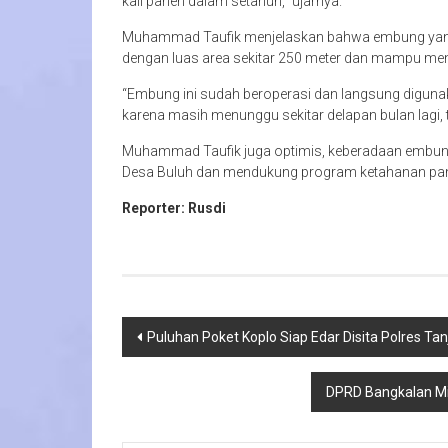
kali panen dalam setahun,” ujarnya.
Muhammad Taufik menjelaskan bahwa embung yang b
dengan luas area sekitar 250 meter dan mampu menga
“Embung ini sudah beroperasi dan langsung digunak
karena masih menunggu sekitar delapan bulan lagi
Muhammad Taufik juga optimis, keberadaan embung 
Desa Buluh dan mendukung program ketahanan pan
Reporter: Rusdi
Navigasi
Puluhan Poket Koplo Siap Edar Disita Polres Tan
pos
DPRD Bangkalan Min