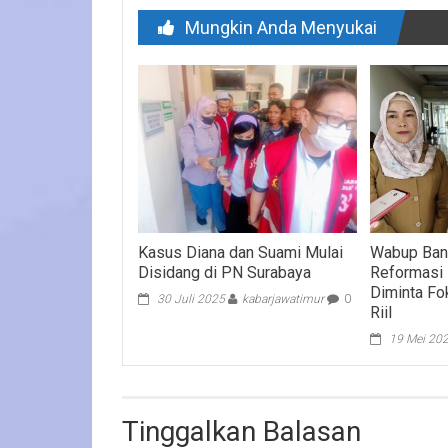
Mungkin Anda Menyukai
Kasus Diana dan Suami Mulai
Wabup Ban
Disidang di PN Surabaya
Reformasi
Diminta Fo
30 Juli 2025
kabarjawatimur
0
Riil
19 Mei 20
Tinggalkan Balasan