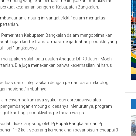
an embung yang telah berhasil meningkatkan produktivitas
perkuat ketahanan pangan di Kabupaten Bangkalan.
pembangunan embung ini sangat efektif dalam mengatasi
pertanian.
eras Pemerintah Kabupaten Bangkalan dalam mengoptimalkan
adah hujan kini bertransformasi menjadi lahan produktif yang
i lipat,” ungkapnya.
 merupakan salah satu usulan Anggota DPRD Jatim, Moch.
rtanian. Dia juga menekankan bahwa keberhasilan ini harus
perluas dan diintegrasikan dengan pemanfaatan teknologi
an nasional,” imbuhnya.
ik, menyampaikan rasa syukur dan apresiasinya atas
ap pengembangan embung di desanya. Menurutnya, program
nifikan bagi produktivitas pertanian warga.
 sudah dicek langsung oleh Pj Bupati Bangkalan dan Pj
a panen 1–2 kali, sekarang kemungkinan besar bisa mencapai 3