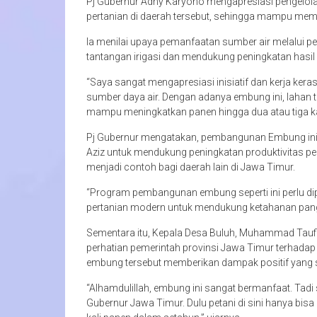
Pj Gubernur Adhy Karyono mengapresiasi pengelola
pertanian di daerah tersebut, sehingga mampu mem
Ia menilai upaya pemanfaatan sumber air melalui 
tantangan irigasi dan mendukung peningkatan hasil 
“Saya sangat mengapresiasi inisiatif dan kerja k
sumber daya air. Dengan adanya embung ini, lahan t
mampu meningkatkan panen hingga dua atau tiga kal
Pj Gubernur mengatakan, pembangunan Embung ini
Aziz untuk mendukung peningkatan produktivitas pe
menjadi contoh bagi daerah lain di Jawa Timur.
“Program pembangunan embung seperti ini perlu di
pertanian modern untuk mendukung ketahanan pang
Sementara itu, Kepala Desa Buluh, Muhammad Tauf
perhatian pemerintah provinsi Jawa Timur terhad
embung tersebut memberikan dampak positif yang sig
“Alhamdulillah, embung ini sangat bermanfaat. Tadi
Gubernur Jawa Timur. Dulu petani di sini hanya bis