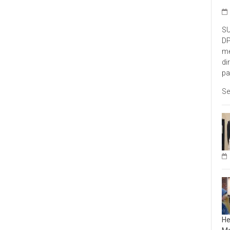
SU
DP
me
di
pa
Se
He