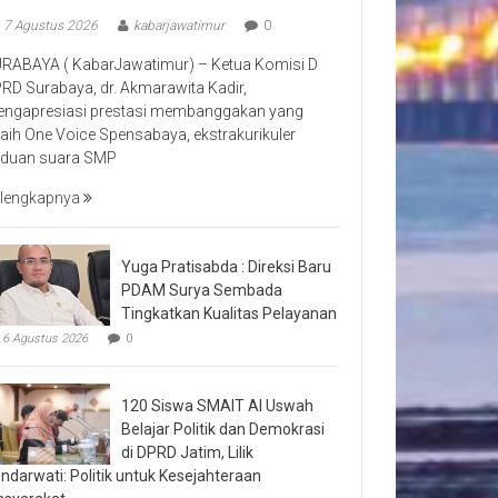
7 Agustus 2026
kabarjawatimur
0
RABAYA ( KabarJawatimur) – Ketua Komisi D
RD Surabaya, dr. Akmarawita Kadir,
ngapresiasi prestasi membanggakan yang
raih One Voice Spensabaya, ekstrakurikuler
duan suara SMP
lengkapnya
Yuga Pratisabda : Direksi Baru
PDAM Surya Sembada
Tingkatkan Kualitas Pelayanan
6 Agustus 2026
0
120 Siswa SMAIT Al Uswah
Belajar Politik dan Demokrasi
di DPRD Jatim, Lilik
ndarwati: Politik untuk Kesejahteraan