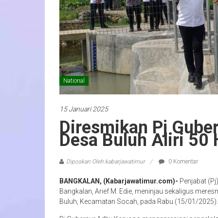
National
15 Januari 2025
Diresmikan Pj Gube
Desa Buluh Aliri 50
Diposkan Oleh:kabarjawatimur
0 Komentar
BANGKALAN, (Kabarjawatimur.com)-
Penjabat (Pj
Bangkalan, Arief M. Edie, meninjau sekaligus mer
Buluh, Kecamatan Socah, pada Rabu (15/01/2025).