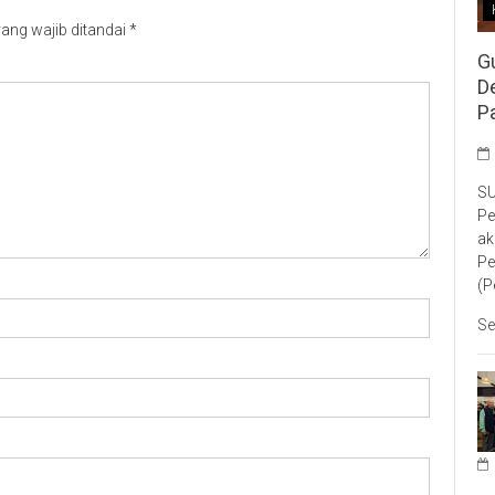
ang wajib ditandai
*
G
D
P
SU
Pe
ak
Pe
(P
Se