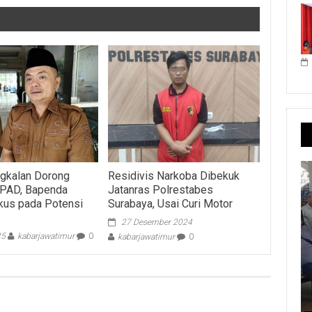
gkalan Dorong
Residivis Narkoba Dibekuk
 PAD, Bapenda
Jatanras Polrestabes
kus pada Potensi
Surabaya, Usai Curi Motor
27 Desember 2024
25
kabarjawatimur
0
kabarjawatimur
0