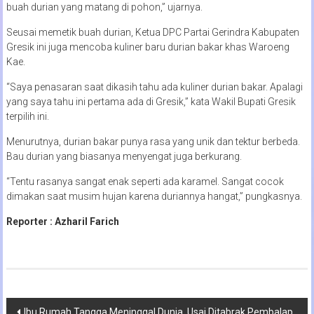
buah durian yang matang di pohon,” ujarnya.
Seusai memetik buah durian, Ketua DPC Partai Gerindra Kabupaten
Gresik ini juga mencoba kuliner baru durian bakar khas Waroeng
Kae.
“Saya penasaran saat dikasih tahu ada kuliner durian bakar. Apalagi
yang saya tahu ini pertama ada di Gresik,” kata Wakil Bupati Gresik
terpilih ini.
Menurutnya, durian bakar punya rasa yang unik dan tektur berbeda.
Bau durian yang biasanya menyengat juga berkurang.
“Tentu rasanya sangat enak seperti ada karamel. Sangat cocok
dimakan saat musim hujan karena duriannya hangat,” pungkasnya.
Reporter : Azharil Farich
Navigasi
Ibu Rumah Tangga Meninggal Dunia, Usai Ditabrak Pembalap