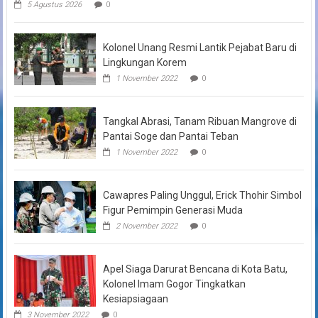
5 Agustus 2026
0
Kolonel Unang Resmi Lantik Pejabat Baru di
Lingkungan Korem
1 November 2022
0
Tangkal Abrasi, Tanam Ribuan Mangrove di
Pantai Soge dan Pantai Teban
1 November 2022
0
Cawapres Paling Unggul, Erick Thohir Simbol
Figur Pemimpin Generasi Muda
2 November 2022
0
Apel Siaga Darurat Bencana di Kota Batu,
Kolonel Imam Gogor Tingkatkan
Kesiapsiagaan
3 November 2022
0