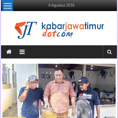
Lompat
6 Agustus 2026
ke
konten
Kabar
Jawa
Timur
Media
Online
Jawa
Timur