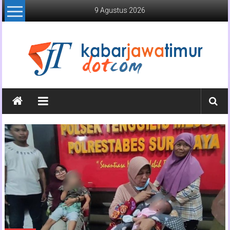
Lompat
9 Agustus 2026
ke
konten
Kabar
Jawa
Timur
Media
Online
Jawa
Timur