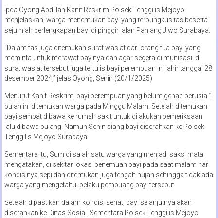
Ipda Oyong Abdillah Kanit Reskrim Polsek Tenggilis Mejoyo
menjelaskan, warga menemukan bayi yang terbungkus tas beserta
sejumlah perlengkapan bayi di pinggir jalan Panjang Jiwo Surabaya.
“Dalam tas juga ditemukan surat wasiat dari orang tua bayi yang
meminta untuk merawat bayinya dan agar segera diimunisasi. di
surat wasiat tersebut juga tertulis bayi perempuan ini lahir tanggal 28
desember 2024,” jelas Oyong, Senin (20/1/2025)
Menurut Kanit Reskrim, bayi perempuan yang belum genap berusia 1
bulan ini ditemukan warga pada Minggu Malam. Setelah ditemukan
bayi sempat dibawa ke rumah sakit untuk dilakukan pemeriksaan
lalu dibawa pulang. Namun Senin siang bayi diserahkan ke Polsek
Tenggilis Mejoyo Surabaya.
Sementara itu, Sumidi salah satu warga yang menjadi saksi mata
mengatakan, di sekitar lokasi penemuan bayi pada saat malam hari
kondisinya sepi dan ditemukan juga tengah hujan sehingga tidak ada
warga yang mengetahui pelaku pembuang bayi tersebut.
Setelah dipastikan dalam kondisi sehat, bayi selanjutnya akan
diserahkan ke Dinas Sosial. Sementara Polsek Tenggilis Mejoyo