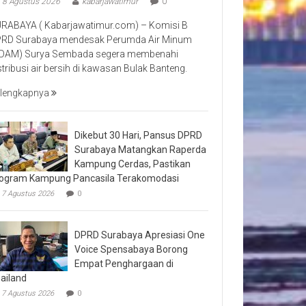
8 Agustus 2026
kabarjawatimur
0
RABAYA ( Kabarjawatimur.com) – Komisi B
RD Surabaya mendesak Perumda Air Minum
DAM) Surya Sembada segera membenahi
stribusi air bersih di kawasan Bulak Banteng.
lengkapnya
Dikebut 30 Hari, Pansus DPRD
Surabaya Matangkan Raperda
Kampung Cerdas, Pastikan
ogram Kampung Pancasila Terakomodasi
7 Agustus 2026
0
DPRD Surabaya Apresiasi One
Voice Spensabaya Borong
Empat Penghargaan di
ailand
7 Agustus 2026
0