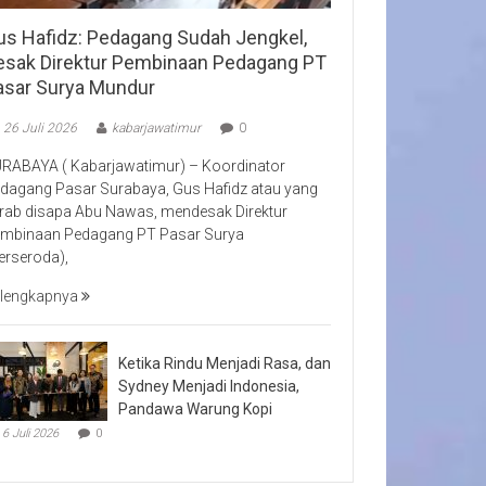
us Hafidz: Pedagang Sudah Jengkel,
esak Direktur Pembinaan Pedagang PT
asar Surya Mundur
26 Juli 2026
kabarjawatimur
0
RABAYA ( Kabarjawatimur) – Koordinator
dagang Pasar Surabaya, Gus Hafidz atau yang
rab disapa Abu Nawas, mendesak Direktur
mbinaan Pedagang PT Pasar Surya
erseroda),
lengkapnya
Ketika Rindu Menjadi Rasa, dan
Sydney Menjadi Indonesia,
Pandawa Warung Kopi
6 Juli 2026
0