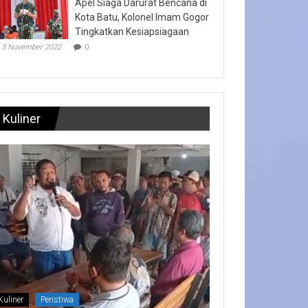
Apel Siaga Darurat Bencana di
Kota Batu, Kolonel Imam Gogor
Tingkatkan Kesiapsiagaan
3 November 2022
0
Kuliner
Kuliner
Peristiwa