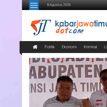
Lompat
8 Agustus 2026
ke
konten
Kabar
Jawa
Timur
Media
Politik
Ekonomi
Kriminal
L
Online
Jawa
Timur