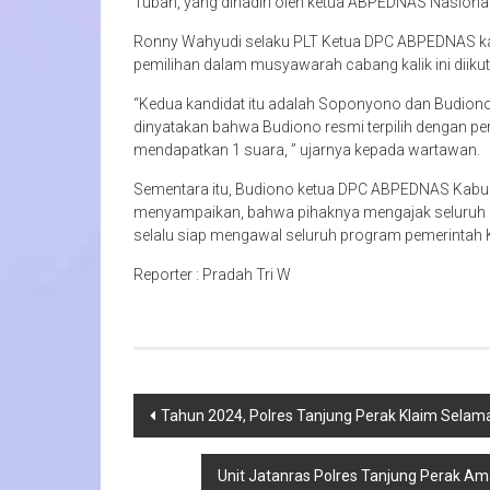
Tuban, yang dihadiri oleh ketua ABPEDNAS Nasiona
Ronny Wahyudi selaku PLT Ketua DPC ABPEDNAS 
pemilihan dalam musyawarah cabang kalik ini diikuti
“Kedua kandidat itu adalah Soponyono dan Budio
dinyatakan bahwa Budiono resmi terpilih dengan 
mendapatkan 1 suara, ” ujarnya kepada wartawan.
Sementara itu, Budiono ketua DPC ABPEDNAS Kabup
menyampaikan, bahwa pihaknya mengajak seluruh 
selalu siap mengawal seluruh program pemerintah
Reporter : Pradah Tri W
Navigasi
Tahun 2024, Polres Tanjung Perak Klaim Selama
pos
Unit Jatanras Polres Tanjung Perak A