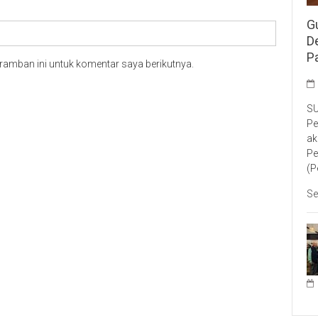
G
D
P
ramban ini untuk komentar saya berikutnya.
SU
Pe
ak
Pe
(P
Se