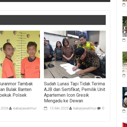
 Curanmor Tambak
Sudah Lunas Tapi Tidak Terima
dan Bulak Banten
AJB dan Sertifikat, Pemilik Unit
ibekuk Polsek
Apartemen Icon Gresik
Mengadu ke Dewan
i 2026
kabarjawatimur
15 Mei 2025
kabarjawatimur
0