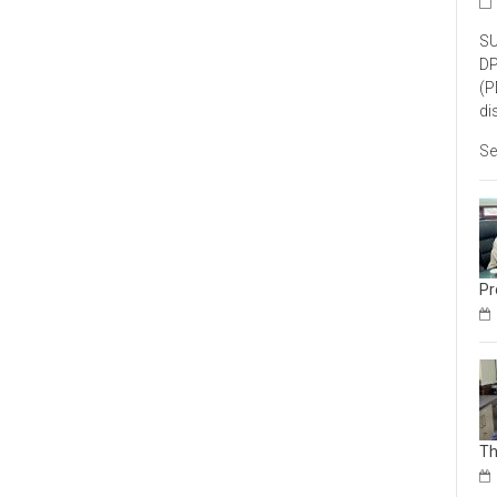
SU
DP
(P
di
Se
Pr
Th