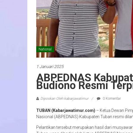
National
1 Januari 2025
ABPEDNAS Kabupate
Budiono Resmi Terpi
Diposkan Oleh:kabarjawatimur
0 Komentar
TUBAN (Kabarjawatimur.com)
– Ketua Dewan Pim
Nasional (ABPEDNAS) Kabupaten Tuban resmi dilant
Pelantikan tersebut merupakan hasil dari musyaw