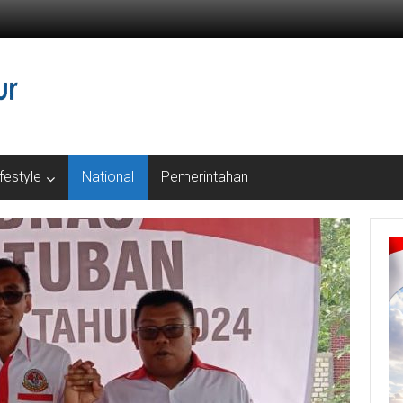
ifestyle
National
Pemerintahan