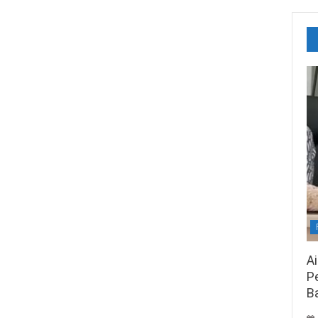
A
Pe
B