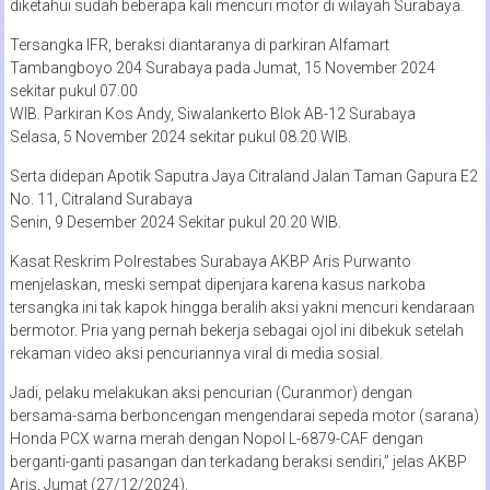
diketahui sudah beberapa kali mencuri motor di wilayah Surabaya.
Tersangka IFR, beraksi diantaranya di parkiran Alfamart
Tambangboyo 204 Surabaya pada Jumat, 15 November 2024
sekitar pukul 07.00
WIB. Parkiran Kos Andy, Siwalankerto Blok AB-12 Surabaya
Selasa, 5 November 2024 sekitar pukul 08.20 WIB.
Serta didepan Apotik Saputra Jaya Citraland Jalan Taman Gapura E2
No. 11, Citraland Surabaya
Senin, 9 Desember 2024 Sekitar pukul 20.20 WIB.
Kasat Reskrim Polrestabes Surabaya AKBP Aris Purwanto
menjelaskan, meski sempat dipenjara karena kasus narkoba
tersangka ini tak kapok hingga beralih aksi yakni mencuri kendaraan
bermotor. Pria yang pernah bekerja sebagai ojol ini dibekuk setelah
rekaman video aksi pencuriannya viral di media sosial.
Jadi, pelaku melakukan aksi pencurian (Curanmor) dengan
bersama-sama berboncengan mengendarai sepeda motor (sarana)
Honda PCX warna merah dengan Nopol L-6879-CAF dengan
berganti-ganti pasangan dan terkadang beraksi sendiri,” jelas AKBP
Aris, Jumat (27/12/2024).