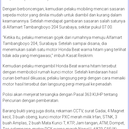
Dengan berboncengan, kemudian pelaku mobiling mencari sasaran
sepeda motor yang dinilai mudah untuk diambil dan kurang dalam
keamanannya. Setelah mendapat gambaran sasaran salah satunya
di Alfamart Tambangboyo 204 Surabaya, sekitar pukul 07.00.
“Ketika itu, pelaku memesan gojek dari rumahnya menuju Alfamart
Tambangboyo 204, Surabaya. Setelah sampai disana, dia
menemukan salah satu motor Honda Beat warna hitam yang terlihat
tidak ada yang mengawasi,” imbuh Kasat Reskrim.
Kemudian pelaku mengambil Honda Beat warna hitam tersebut
dengan membobol rumah kunci motor. Setelah kendaraan hasil
curian berhasil dikuasai, pelaku langsung pergi dengan cara menaiki
motor hasil tersebut dan langsung pergi menjual ke penadah.
Polisi akan menjerat tersangka dengan Pasal 363 KUHP tentang
Pencurian dengan pemberatan.
Barang bukti yang juga disita, rekaman CCTV, surat Gadai, 4 Magnet
kecil, 3 buah obeng, kunci motor PXC merah milik Irfan, STNK, 3
buah Amplas, 2 buah Mata Kunci T, KTP, Jam tangan, ATM, Dompet,
Tas selempang, motor PCX warna merah Nopol L-6879-CAF.(*)