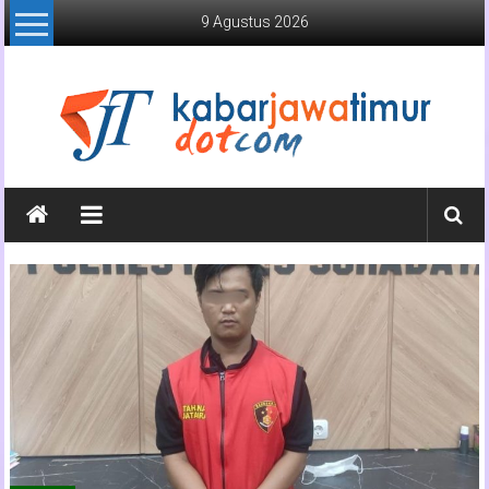
Lompat
9 Agustus 2026
ke
konten
Kabar
Jawa
Timur
Media
Online
Jawa
Timur