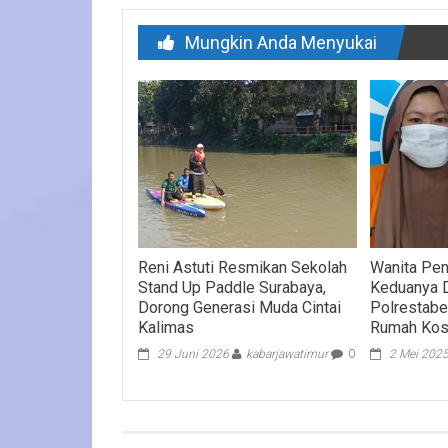
Mungkin Anda Menyukai
Reni Astuti Resmikan Sekolah
Wanita Peng
Stand Up Paddle Surabaya,
Keduanya 
Dorong Generasi Muda Cintai
Polrestabe
Kalimas
Rumah Kos
29 Juni 2026
kabarjawatimur
0
2 Mei 202