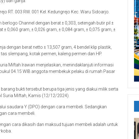
cy) dan ganja.
ejo RT. 003 RW. 001 Kel. Kedungrejo Kec. Waru Sidoarjo.
em berlogo Channel dengan berat ± 0,303, setengah butir pil ±
at ± 0,060 gram, ± 0,026 gram, ± 0,084 gram, ± 0,075 gram, ±
nja dengan berat netto ± 13,507 gram, 4 bendel klip plastik,
, tas slempang, kotak permen, kaleng permen dan HP.
ia Miftah Irawan menjelaskan, menindaklanjuti informasi
 pukul 04.15 WIB anggota membekuk pelaku di rumah Pasar
arang bukti tersebut berupa tiga jenis yang diakui milik serta
 Suria Miftah, Kamis (12/12/2024).
alui saudara Y (DPO) dengan cara membeli. Sedangkan
ngan cara membeli.
 dengan cara dikasih dan maksud tujuan membeli adalah untuk
rkoba.