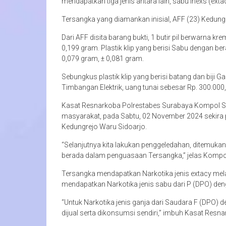
mendapatkan tiga jenis antara lain, sabu inexs (exta
Tersangka yang diamankan inisial, AFF (23) Kedungr
Dari AFF disita barang bukti, 1 butir pil berwarna kr
0,199 gram. Plastik klip yang berisi Sabu dengan ber
0,079 gram, ± 0,081 gram.
Sebungkus plastik klip yang berisi batang dan biji Ga
Timbangan Elektrik, uang tunai sebesar Rp. 300.000
Kasat Resnarkoba Polrestabes Surabaya Kompol Sur
masyarakat, pada Sabtu, 02 November 2024 sekira
Kedungrejo Waru Sidoarjo.
“Selanjutnya kita lakukan penggeledahan, ditemukan b
berada dalam penguasaan Tersangka,” jelas Kompol
Tersangka mendapatkan Narkotika jenis extacy mel
mendapatkan Narkotika jenis sabu dari P (DPO) de
“Untuk Narkotika jenis ganja dari Saudara F (DPO)
dijual serta dikonsumsi sendiri,” imbuh Kasat Resna