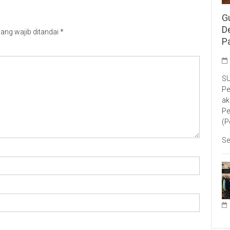
G
D
ang wajib ditandai
*
P
SU
Pe
ak
Pe
(P
Se