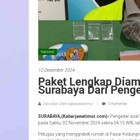
National
12 Desember 2024
Paket Lengkap Diam
Surabaya Dari Peng
Diposkan Oleh:kabarjawatimur
0 Komentar
SURABAYA,(Kabarjawatimur.com)-
Pengedar asal
pada Sabtu, 02 November 2024 sekira 04.15 WIB, la
Petugas yang menggrebek rumah di Pasar Kedungrej