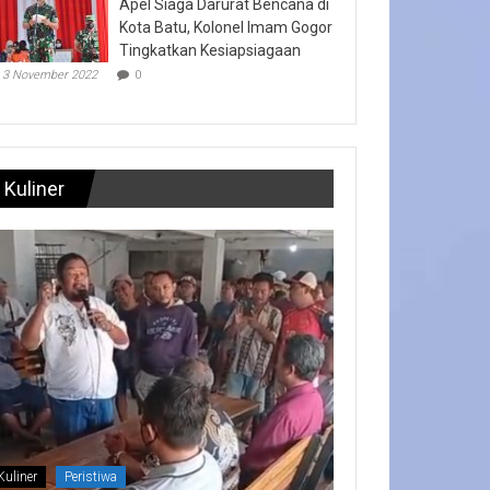
Apel Siaga Darurat Bencana di
Kota Batu, Kolonel Imam Gogor
Tingkatkan Kesiapsiagaan
3 November 2022
0
Kuliner
Kuliner
Peristiwa