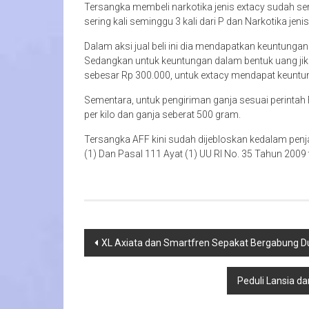
Tersangka membeli narkotika jenis extacy sudah seri
sering kali seminggu 3 kali dari P dan Narkotika jen
Dalam aksi jual beli ini dia mendapatkan keuntunga
Sedangkan untuk keuntungan dalam bentuk uang jika
sebesar Rp 300.000, untuk extacy mendapat keuntun
Sementara, untuk pengiriman ganja sesuai perinta
per kilo dan ganja seberat 500 gram.
Tersangka AFF kini sudah dijebloskan kedalam penja
(1) Dan Pasal 111 Ayat (1) UU RI No. 35 Tahun 2009 
Navigasi
XL Axiata dan Smartfren Sepakat Bergabung D
pos
Peduli Lansia da