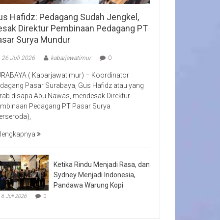
us Hafidz: Pedagang Sudah Jengkel,
esak Direktur Pembinaan Pedagang PT
asar Surya Mundur
26 Juli 2026
kabarjawatimur
0
RABAYA ( Kabarjawatimur) – Koordinator
dagang Pasar Surabaya, Gus Hafidz atau yang
rab disapa Abu Nawas, mendesak Direktur
mbinaan Pedagang PT Pasar Surya
erseroda),
lengkapnya
Ketika Rindu Menjadi Rasa, dan
Sydney Menjadi Indonesia,
Pandawa Warung Kopi
6 Juli 2026
0