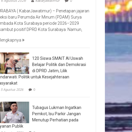
6 Agustus 2026
kabarjawatimur
0
RABAYA ( KabarJawatimur) – Penetapan jajaran
reksi baru Perumda Air Minum (PDAM) Surya
mbada Kota Surabaya periode 2026–2029
sambut positif DPRD Kota Surabaya. Namun,
lengkapnya
120 Siswa SMAIT Al Uswah
Belajar Politik dan Demokrasi
di DPRD Jatim, Lilik
ndarwati: Politik untuk Kesejahteraan
syarakat
5 Agustus 2026
0
Tubagus Lukman Ingatkan
Pemkot, Isu Parkir Jangan
Menutup Perhatian pada
yanan Publik