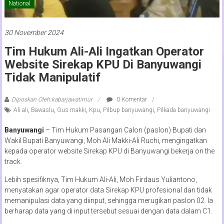
National
30 November 2024
Tim Hukum Ali-Ali Ingatkan Operator
Website Sirekap KPU Di Banyuwangi
Tidak Manipulatif
Diposkan Oleh:kabarjawatimur
0 Komentar
Ali ali
,
Bawaslu
,
Gus makki
,
Kpu
,
Pilbup banyuwangi
,
Pilkada banyuwangi
Banyuwangi
– Tim Hukum Pasangan Calon (paslon) Bupati dan
Wakil Bupati Banyuwangi, Moh Ali Makki-Ali Ruchi, mengingatkan
kepada operator website Sirekap KPU di Banyuwangi bekerja on the
track.
Lebih spesifiknya, Tim Hukum Ali-Ali, Moh Firdaus Yuliantono,
menyatakan agar operator data Sirekap KPU profesional dan tidak
memanipulasi data yang diinput, sehingga merugikan paslon 02. Ia
berharap data yang di input tersebut sesuai dengan data dalam C1.