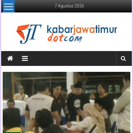
Lompat
7 Agustus 2026
ke
konten
Kabar
Jawa
Timur
Media
Online
Jawa
Timur