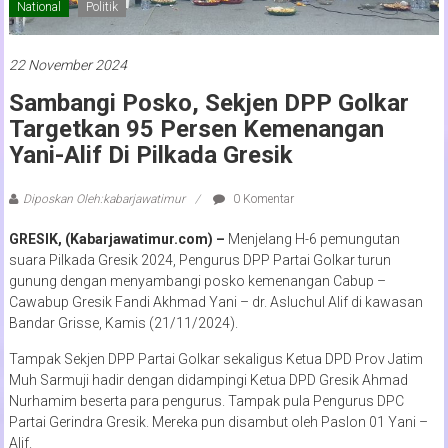
National
Politik
22 November 2024
Sambangi Posko, Sekjen DPP Golkar
Targetkan 95 Persen Kemenangan
Yani-Alif Di Pilkada Gresik
Diposkan Oleh:kabarjawatimur
0 Komentar
GRESIK, (Kabarjawatimur.com) –
Menjelang H-6 pemungutan
suara Pilkada Gresik 2024, Pengurus DPP Partai Golkar turun
gunung dengan menyambangi posko kemenangan Cabup –
Cawabup Gresik Fandi Akhmad Yani – dr. Asluchul Alif di kawasan
Bandar Grisse, Kamis (21/11/2024).
Tampak Sekjen DPP Partai Golkar sekaligus Ketua DPD Prov Jatim
Muh Sarmuji hadir dengan didampingi Ketua DPD Gresik Ahmad
Nurhamim beserta para pengurus. Tampak pula Pengurus DPC
Partai Gerindra Gresik. Mereka pun disambut oleh Paslon 01 Yani –
Alif.