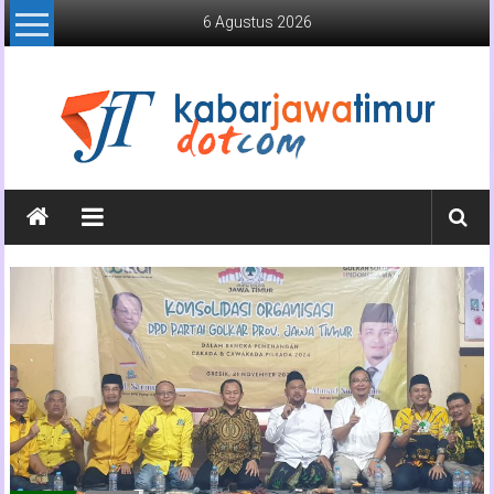
Lompat
6 Agustus 2026
ke
konten
Kabar
Jawa
Timur
Media
Online
Jawa
Timur