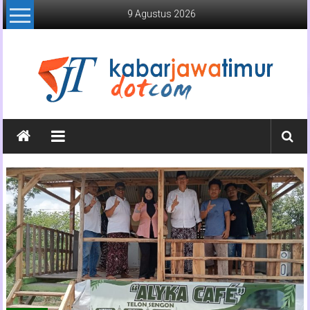
Lompat
9 Agustus 2026
ke
konten
Kabar
Jawa
Timur
Media
Online
Jawa
Timur