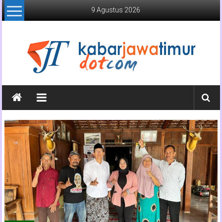
Lompat
9 Agustus 2026
ke
konten
Kabar
Jawa
Timur
Media
Online
Jawa
Timur