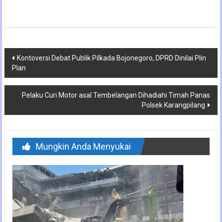
Navigasi
Kontoversi Debat Publik Pilkada Bojonegoro, DPRD Dinilai Plin
Plan
pos
Pelaku Curi Motor asal Tembelangan Dihadiahi Timah Panas
Polsek Karangpilang
Mungkin Anda Menyukai