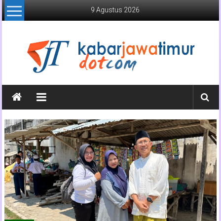
Lompat
9 Agustus 2026
ke
konten
Kabar
Jawa
Timur
Media
Online
Jawa
Timur