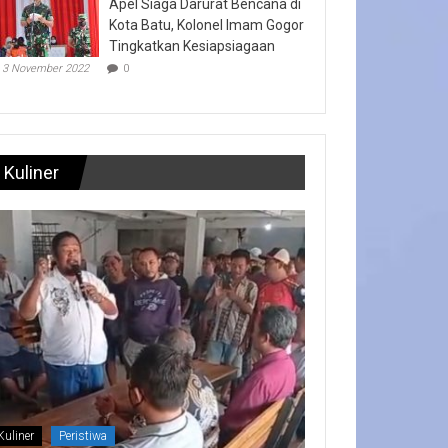
Apel Siaga Darurat Bencana di
Kota Batu, Kolonel Imam Gogor
Tingkatkan Kesiapsiagaan
3 November 2022
0
Kuliner
Kuliner
Peristiwa