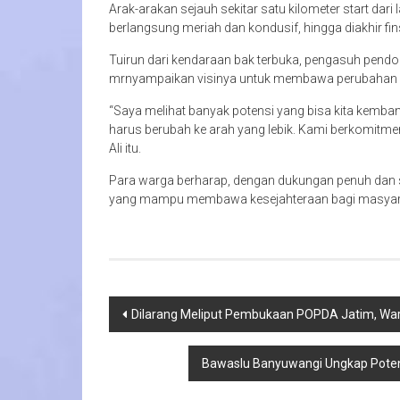
Arak-arakan sejauh sekitar satu kilometer start dari
berlangsung meriah dan kondusif, hingga diakhir fin
Tuirun dari kendaraan bak terbuka, pengasuh pendok
mrnyampaikan visinya untuk membawa perubahan ya
“Saya melihat banyak potensi yang bisa kita kemban
harus berubah ke arah yang lebik. Kami berkomitm
Ali itu.
Para warga berharap, dengan dukungan penuh dan
yang mampu membawa kesejahteraan bagi masyara
Navigasi
Dilarang Meliput Pembukaan POPDA Jatim, War
pos
Bawaslu Banyuwangi Ungkap Poten