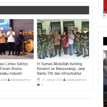
si Lintas Sektor,
H. Sumail Abdulllah Keliling
Forum Bisnis
Koramil se Banyuwangi, Janji
laku Industri
Bantu TNI dan Infrastruktur
i 2026
kabarjawatimur
21 Januari 2025
kabarjawatimur
0