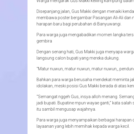
Warga mengarak Gus Makki keliling kampung dalam
Disepanjang jalan, Gus Makki dengan menaiki kenda
membawa poster bergambar Pasangan Ali-Ali dan 
harapan baru bagi perubahan di Banyuwangi.
Para warga juga mengabadikan momen langka ters
gembira
Dengan senang hati, Gus Makki juga menyapa warga 
langsung calon bupati yang mereka dukung.
“Matur nuwun, matur nuwun, matur nuwun,, pendun
Bahkan para warga berusaha mendekat meminta jab
idolakan, meski posisi Gus Makki berada di atas ke
“Semangat nggeh Gus, insya alloh menang. Semang
jadi bupati. Bupatine mpun wayae ganti,” kata sala
itu sambil mengusap wajahnya.
Para warga juga menyampaikan berbagai harapan dan 
layaanan yang lebih memihak kepada warga kecil.