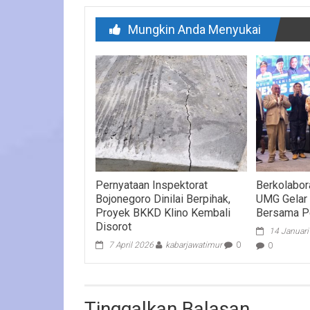
Mungkin Anda Menyukai
Pernyataan Inspektorat
Berkolabora
Bojonegoro Dinilai Berpihak,
UMG Gelar 
Proyek BKKD Klino Kembali
Bersama Pe
Disorot
14 Januar
7 April 2026
kabarjawatimur
0
0
Tinggalkan Balasan