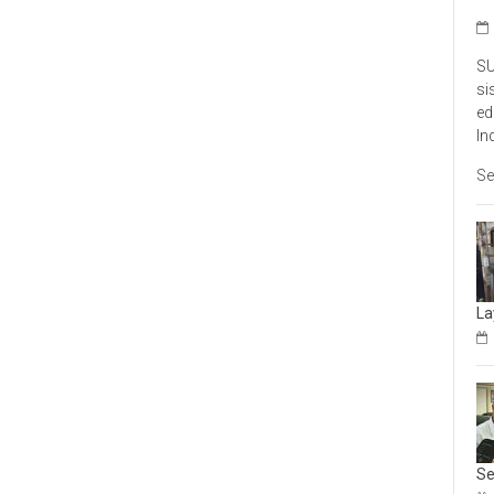
SU
si
ed
In
Se
La
Se