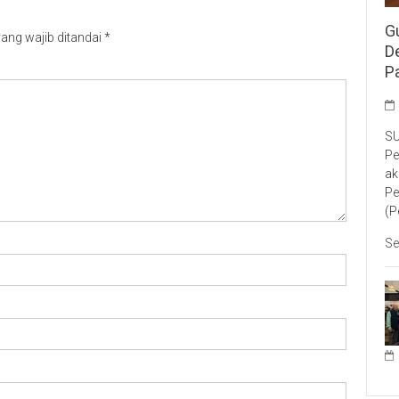
G
ang wajib ditandai
*
D
P
SU
Pe
ak
Pe
(P
Se