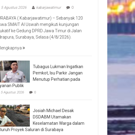
5 Agustus 2026
kabarjawatimur
0
RABAYA ( Kabarjawatimur) – Sebanyak 120
swa SMAIT Al Uswah mengikuti kunjungan
ukatif ke Gedung DPRD Jawa Timur di Jalan
drapura, Surabaya, Selasa (4/8/2026).
lengkapnya
Tubagus Lukman Ingatkan
Pemkot, Isu Parkir Jangan
Menutup Perhatian pada
yanan Publik
5 Agustus 2026
0
Josiah Michael Desak
DSDABM Utamakan
Keselamatan Warga dalam
luruh Proyek Saluran di Surabaya