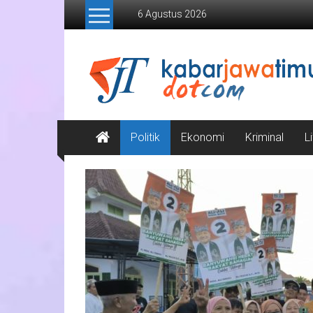
Lompat
6 Agustus 2026
ke
konten
Kabar
Jawa
Timur
Media
Politik
Ekonomi
Kriminal
L
Online
Jawa
Timur