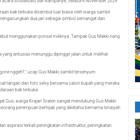
 acara sosialisasi dan kampanye, Selasa 6 November 2024
raan bak terbuka disambut luar biasa oleh warga sambil
mengacungkan dua jari sebagai simbol semangat dan
ebut menggunakan ponsel miliknya. Tampak Gus Makki riang
yang antusias menunggu dipinggir jalan untuk melihat
gone nggeh?,” ucap Gus Makki sambil tersenyum.
at tangan dan foto selvy bersama calon bupati yang mereka
ndaraan bak terbuka.
at Gus, warga Krajan Sraten sangat mendukung Gus Makki
h seorang perempuan berhijab yang diketahui bernama Isnaiyah
aspirasi terkait peningkatan infrastruktur, peningkatan