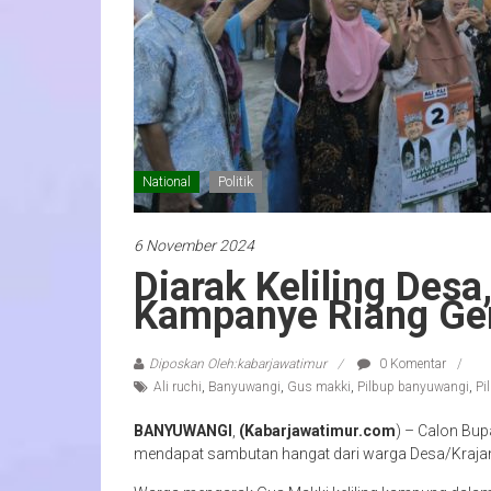
National
Politik
6 November 2024
Diarak Keliling Des
Kampanye Riang Ge
Diposkan Oleh:kabarjawatimur
0 Komentar
Ali ruchi
,
Banyuwangi
,
Gus makki
,
Pilbup banyuwangi
,
Pi
BANYUWANGI
,
(Kabarjawatimur.com
) – Calon Bup
mendapat sambutan hangat dari warga Desa/Krajan