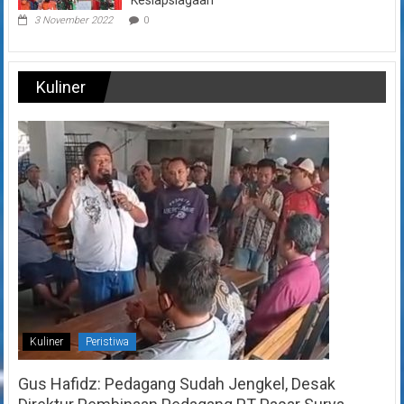
3 November 2022
0
Kuliner
Kuliner
Peristiwa
Gus Hafidz: Pedagang Sudah Jengkel, Desak