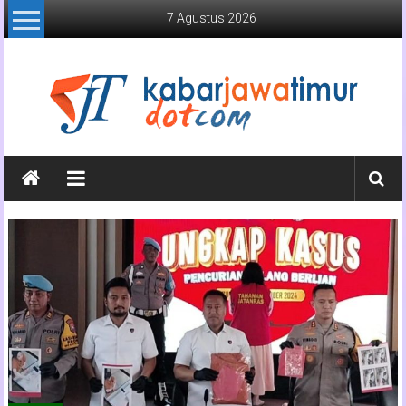
Lompat
7 Agustus 2026
ke
konten
Kabar
Jawa
Timur
Media
Online
Jawa
Timur