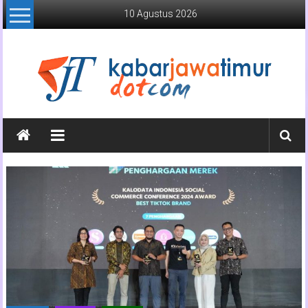
Lompat
10 Agustus 2026
ke
konten
Kabar
Jawa
Timur
Media
Online
Jawa
Timur