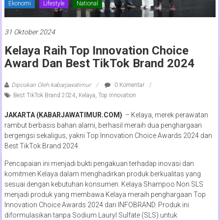
Ekonomi
Lifestyle
National
31 Oktober 2024
Kelaya Raih Top Innovation Choice
Award Dan Best TikTok Brand 2024
Diposkan Oleh:kabarjawatimur
0 Komentar
Best TikTok Brand 2024
,
Kelaya
,
Top Innovation
JAKARTA (KABARJAWATIMUR.COM)
– Kelaya, merek perawatan
rambut berbasis bahan alami, berhasil meraih dua penghargaan
bergengsi sekaligus, yakni Top Innovation Choice Awards 2024 dan
Best TikTok Brand 2024.
Pencapaian ini menjadi bukti pengakuan terhadap inovasi dan
komitmen Kelaya dalam menghadirkan produk berkualitas yang
sesuai dengan kebutuhan konsumen. Kelaya Shampoo Non SLS
menjadi produk yang membawa Kelaya meraih penghargaan Top
Innovation Choice Awards 2024 dari INFOBRAND. Produk ini
diformulasikan tanpa Sodium Lauryl Sulfate (SLS) untuk