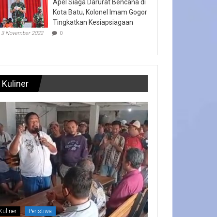
Apel Siaga Darurat Bencana di
Kota Batu, Kolonel Imam Gogor
Tingkatkan Kesiapsiagaan
3 November 2022
0
Kuliner
Kuliner
Peristiwa