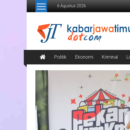
Lompat
6 Agustus 2026
ke
konten
Kabar
Jawa
Timur
Media
Politik
Ekonomi
Kriminal
L
Online
Jawa
Timur