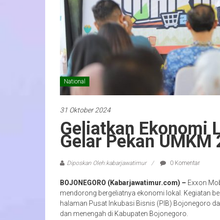
National
31 Oktober 2024
Geliatkan Ekonomi 
Gelar Pekan UMKM 
Diposkan Oleh:kabarjawatimur
0 Komentar
BOJONEGORO (Kabarjawatimur.com) –
Exxon Mob
mendorong bergeliatnya ekonomi lokal. Kegiatan ber
halaman Pusat Inkubasi Bisnis (PIB) Bojonegoro da
dan menengah di Kabupaten Bojonegoro.