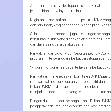
Acara ini tidak hanya bertujuan memperkenalkan p
jejaring bisnis di wilayah tersebut.
Kegiatan ini melibatkan berbagai pelaku UMKM ya
dan minuman, kerajinan tangan, hingga produk fashi
Selain pameran, acara ini juga diisi dengan berbaga
konsultasi bisnis yang diadakan oleh para ahli. Se
dan daya saing para pelaku usaha.
Perwakilan dari ExxonMobil Cepu Limited (EMCL)
program ini terselenggara berkat persetujuan dan 
“Program-program ini dapat terlaksana berkat duku
Pernyataan ini menegaskan komitmen SKK Migas
masyarakat melalui kegiatan yang produktif dan ber
Pekan UMKM ini diharapkan dapat memberikan damp
menjadi agenda tahunan yang terus memberikan ma
Dengan dukungan dari berbagai pihak, Pekan UMKM 
penggerak pertumbuhan ekonomi dan kesejahteraa