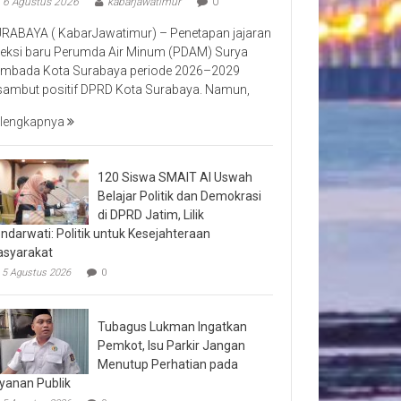
6 Agustus 2026
kabarjawatimur
0
RABAYA ( KabarJawatimur) – Penetapan jajaran
reksi baru Perumda Air Minum (PDAM) Surya
mbada Kota Surabaya periode 2026–2029
sambut positif DPRD Kota Surabaya. Namun,
lengkapnya
120 Siswa SMAIT Al Uswah
Belajar Politik dan Demokrasi
di DPRD Jatim, Lilik
ndarwati: Politik untuk Kesejahteraan
syarakat
5 Agustus 2026
0
Tubagus Lukman Ingatkan
Pemkot, Isu Parkir Jangan
Menutup Perhatian pada
yanan Publik