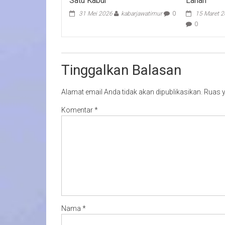
Satu Kabur
Lahan
31 Mei 2026
kabarjawatimur
0
15 Maret 
0
Tinggalkan Balasan
Alamat email Anda tidak akan dipublikasikan.
Ruas y
Komentar
*
Nama
*