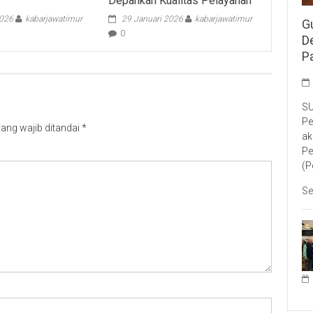
Depankan Kualitas Pelayanan
2026
kabarjawatimur
29 Januari 2026
kabarjawatimur
G
0
D
P
SU
Pe
ang wajib ditandai
*
ak
Pe
(P
Se