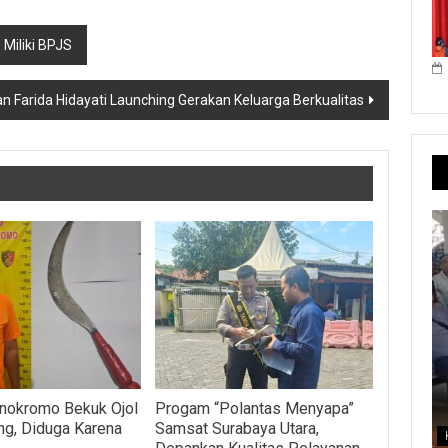
 Miliki BPJS
n Farida Hidayati Launching Gerakan Keluarga Berkualitas
nokromo Bekuk Ojol
Progam “Polantas Menyapa”
g, Diduga Karena
Samsat Surabaya Utara,