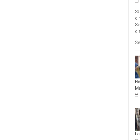
SU
di
Se
di
Se
He
Ma
La