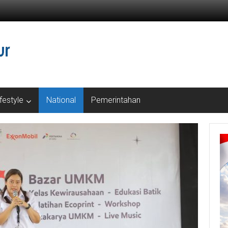
ifestyle
National
Pemerintahan