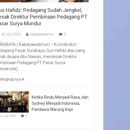
us Hafidz: Pedagang Sudah Jengkel,
esak Direktur Pembinaan Pedagang PT
asar Surya Mundur
26 Juli 2026
kabarjawatimur
0
RABAYA ( Kabarjawatimur) – Koordinator
dagang Pasar Surabaya, Gus Hafidz atau yang
rab disapa Abu Nawas, mendesak Direktur
mbinaan Pedagang PT Pasar Surya
erseroda),
lengkapnya
Ketika Rindu Menjadi Rasa, dan
Sydney Menjadi Indonesia,
Pandawa Warung Kopi
6 Juli 2026
0