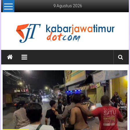
Lompat
9 Agustus 2026
ke
konten
Kabar
Jawa
Timur
Media
Online
Jawa
Timur