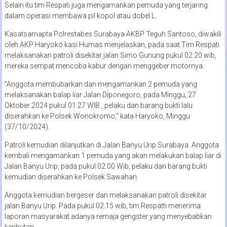
Selain itu tim Respati juga mengamankan pemuda yang terjaring
dalam operasi membawa pil kopol atau dobel L.
Kasatsamapta Polrestabes Surabaya AKBP Teguh Santoso, diwakili
oleh AKP Haryoko kasi Humas menjelaskan, pada saat Tim Respati
melaksanakan patroli disekitar jalan Simo Gunung pukul 02.20 wib,
mereka sempat mencoba kabur dengan menggeber motornya.
“Anggota membubarkan dan mengamankan 2 pemuda yang
melaksanakan balap liar Jalan Diponegoro, pada Minggu, 27
Oktober 2024 pukul 01.27 WIB , pelaku dan barang bukti lalu
diserahkan ke Polsek Wonokromo,” kata Haryoko, Minggu
(37/10/2024).
Patroli kemudian dilanjutkan di Jalan Banyu Urip Surabaya. Anggota
kembali mengamankan 1 pemuda yang akan melakukan balap liar di
Jalan Banyu Urip, pada pukul 02.00 Wib, pelaku dan barang bukti
kemudian diserahkan ke Polsek Sawahan.
Anggota kemudian bergeser dan melaksanakan patroli disekitar
jalan Banyu Urip. Pada pukul 02.15 wib, tim Respatti menerima
laporan masyarakat adanya remaja gengster yang menyebabkan
keributan.