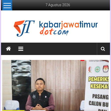
Lompat
7 Agustus 2026
ke
konten
Kabar
Jawa
Timur
Media
Online
Jawa
Timur