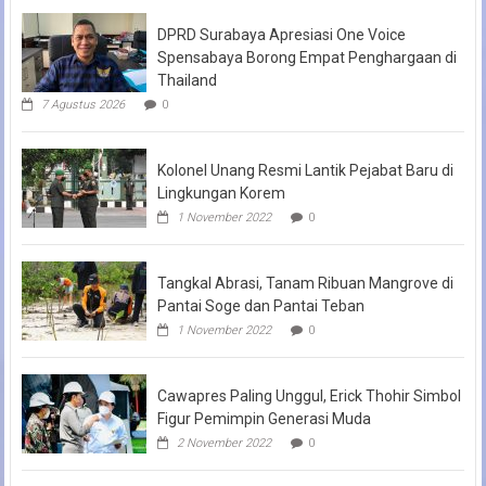
DPRD Surabaya Apresiasi One Voice
Spensabaya Borong Empat Penghargaan di
Thailand
7 Agustus 2026
0
Kolonel Unang Resmi Lantik Pejabat Baru di
Lingkungan Korem
1 November 2022
0
Tangkal Abrasi, Tanam Ribuan Mangrove di
Pantai Soge dan Pantai Teban
1 November 2022
0
Cawapres Paling Unggul, Erick Thohir Simbol
Figur Pemimpin Generasi Muda
2 November 2022
0