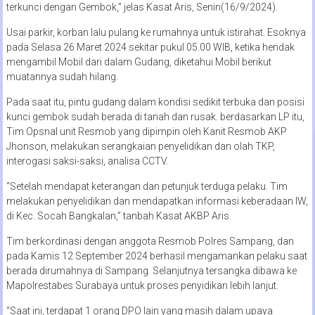
terkunci dengan Gembok,” jelas Kasat Aris, Senin(16/9/2024).
Usai parkir, korban lalu pulang ke rumahnya untuk istirahat. Esoknya
pada Selasa 26 Maret 2024 sekitar pukul 05.00 WIB, ketika hendak
mengambil Mobil dari dalam Gudang, diketahui Mobil berikut
muatannya sudah hilang.
Pada saat itu, pintu gudang dalam kondisi sedikit terbuka dan posisi
kunci gembok sudah berada di tanah dan rusak. berdasarkan LP itu,
Tim Opsnal unit Resmob yang dipimpin oleh Kanit Resmob AKP
Jhonson, melakukan serangkaian penyelidikan dan olah TKP,
interogasi saksi-saksi, analisa CCTV.
“Setelah mendapat keterangan dan petunjuk terduga pelaku. Tim
melakukan penyelidikan dan mendapatkan informasi keberadaan IW,
di Kec. Socah Bangkalan,” tanbah Kasat AKBP Aris.
Tim berkordinasi dengan anggota Resmob Polres Sampang, dan
pada Kamis 12 September 2024 berhasil mengamankan pelaku saat
berada dirumahnya di Sampang. Selanjutnya tersangka dibawa ke
Mapolrestabes Surabaya untuk proses penyidikan lebih lanjut.
“Saat ini, terdapat 1 orang DPO lain yang masih dalam upaya