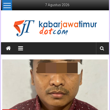
Lompat
7 Agustus 2026
ke
konten
Kabar
Jawa
Timur
Media
Online
Jawa
Timur