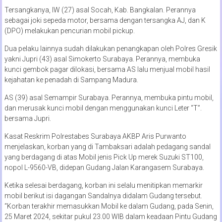
Tersangkanya, IW (27) asal Socah, Kab. Bangkalan. Perannya
sebagai joki sepeda motor, bersama dengan tersangka AJ, dan K
(DPO) melakukan pencurian mobil pickup.
Dua pelaku lainnya sudah dilakukan penangkapan oleh Polres Gresik
yakni Jupri (43) asal Simokerto Surabaya. Perannya, membuka
kunci gembok pagar dilokasi, bersama AS lalu menjual mobil hasil
kejahatan ke penadah di Sampang Madura.
AS (39) asal Semampir Surabaya. Perannya, membuka pintu mobil,
dan merusak kunci mobil dengan menggunakan kunci Leter “T”.
bersama Jupri.
Kasat Reskrim Polrestabes Surabaya AKBP Aris Purwanto
menjelaskan, korban yang di Tambaksari adalah pedagang sandal
yang berdagang di atas Mobil jenis Pick Up merek Suzuki ST100,
nopol L-9560-VB, didepan Gudang Jalan Karangasem Surabaya.
Ketika selesai berdagang, korban ini selalu menitipkan memarkir
mobil berikut isi dagangan Sandalnya didalam Gudang tersebut.
“Korban terakhir memasukkan Mobil ke dalam Gudang, pada Senin,
25 Maret 2024, sekitar pukul 23.00 WIB dalam keadaan Pintu Gudang