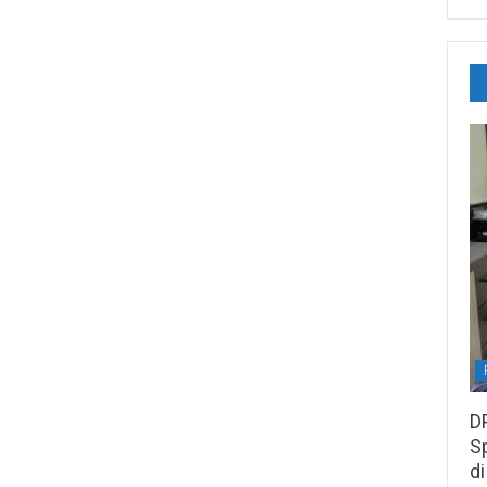
D
S
di