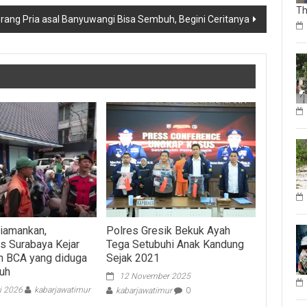
Th
ang Pria asal Banyuwangi Bisa Sembuh, Begini Ceritanya
iamankan,
Polres Gresik Bekuk Ayah
s Surabaya Kejar
Tega Setubuhi Anak Kandung
n BCA yang diduga
Sejak 2021
uh
12 November 2025
i 2026
kabarjawatimur
kabarjawatimur
0