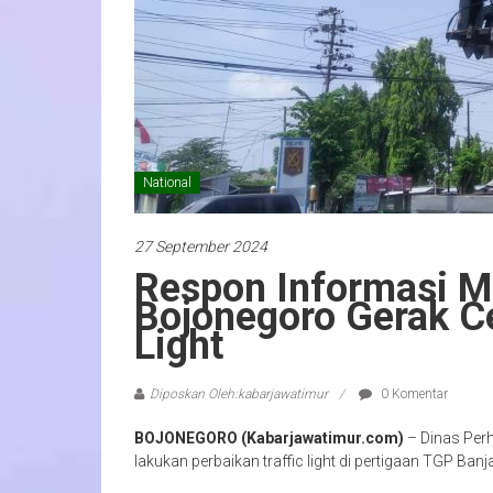
National
27 September 2024
Respon Informasi M
Bojonegoro Gerak Ce
Light
Diposkan Oleh:kabarjawatimur
0 Komentar
BOJONEGORO (Kabarjawatimur.com)
– Dinas Per
lakukan perbaikan traffic light di pertigaan TGP Ban