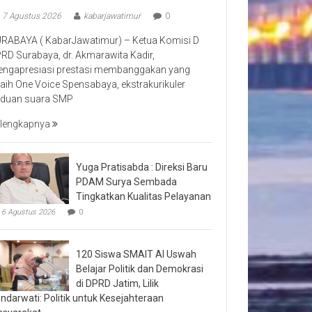
7 Agustus 2026
kabarjawatimur
0
RABAYA ( KabarJawatimur) – Ketua Komisi D
RD Surabaya, dr. Akmarawita Kadir,
ngapresiasi prestasi membanggakan yang
raih One Voice Spensabaya, ekstrakurikuler
duan suara SMP
lengkapnya
Yuga Pratisabda : Direksi Baru
PDAM Surya Sembada
Tingkatkan Kualitas Pelayanan
6 Agustus 2026
0
120 Siswa SMAIT Al Uswah
Belajar Politik dan Demokrasi
di DPRD Jatim, Lilik
ndarwati: Politik untuk Kesejahteraan