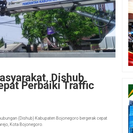
asyarakat, Dishub
pat Perbaiki Traffic
hubungan (Dishub) Kabupaten Bojonegoro bergerak cepat
jarejo, Kota Bojonegoro.