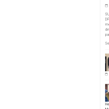
SU
DP
me
di
pa
Se
He