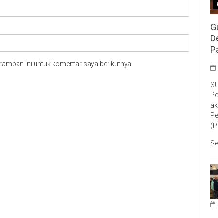
G
D
P
ramban ini untuk komentar saya berikutnya.
SU
Pe
ak
Pe
(P
Se