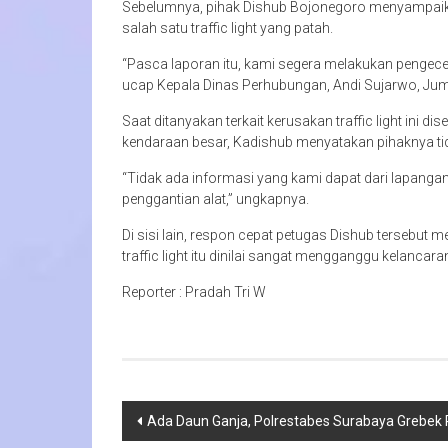
Sebelumnya, pihak Dishub Bojonegoro menyampaika
salah satu traffic light yang patah.
“Pasca laporan itu, kami segera melakukan pengecek
ucap Kepala Dinas Perhubungan, Andi Sujarwo, Jum
Saat ditanyakan terkait kerusakan traffic light ini d
kendaraan besar, Kadishub menyatakan pihaknya tid
“Tidak ada informasi yang kami dapat dari lapangan
penggantian alat,” ungkapnya.
Di sisi lain, respon cepat petugas Dishub tersebut 
traffic light itu dinilai sangat mengganggu kelancaran
Reporter : Pradah Tri W
Navigasi
Ada Daun Ganja, Polrestabes Surabaya Grebek 