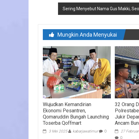
pos
Sering Menyebut Nama Gus Makki, Seor
Mungkin Anda Menyukai
Wujudkan Kemandirian
32 Orang D
Ekonomi Pesantren,
Polrestabe
Qomaruddin Bungah Launching
Jukir Depa
Toserba Qoffmart
Ancam Bun
3 Mei 2025
kabarjawatimur
0
27 Februar
0