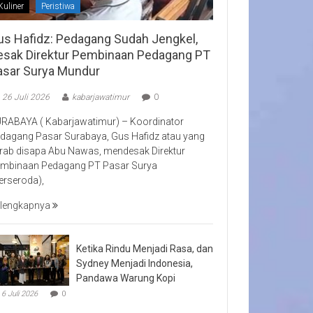
Kuliner
Peristiwa
us Hafidz: Pedagang Sudah Jengkel,
esak Direktur Pembinaan Pedagang PT
asar Surya Mundur
26 Juli 2026
kabarjawatimur
0
RABAYA ( Kabarjawatimur) – Koordinator
dagang Pasar Surabaya, Gus Hafidz atau yang
rab disapa Abu Nawas, mendesak Direktur
mbinaan Pedagang PT Pasar Surya
erseroda),
lengkapnya
Ketika Rindu Menjadi Rasa, dan
Sydney Menjadi Indonesia,
Pandawa Warung Kopi
6 Juli 2026
0