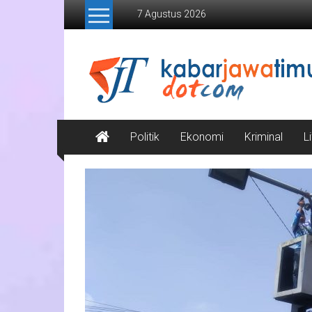
Lompat
7 Agustus 2026
ke
konten
Kabar
Jawa
Timur
Media
Politik
Ekonomi
Kriminal
L
Online
Jawa
Timur