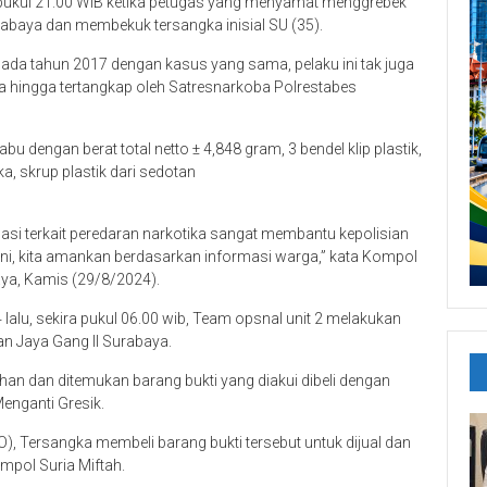
 pukul 21.00 WIB ketika petugas yang menyamat menggrebek
abaya dan membekuk tersangka inisial SU (35).
pada tahun 2017 dengan kasus yang sama, pelaku ini tak juga
ka hingga tertangkap oleh Satresnarkoba Polrestabes
abu dengan berat total netto ± 4,848 gram, 3 bendel klip plastik,
a, skrup plastik dari sedotan
si terkait peredaran narkotika sangat membantu kepolisian
ni, kita amankan berdasarkan informasi warga,” kata Kompol
aya, Kamis (29/8/2024).
lu, sekira pukul 06.00 wib, Team opsnal unit 2 melakukan
n Jaya Gang II Surabaya.
ahan dan ditemukan barang bukti yang diakui dibeli dengan
Menganti Gresik.
O), Tersangka membeli barang bukti tersebut untuk dijual dan
pol Suria Miftah.