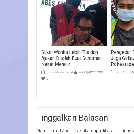
Sukai Wanita Lebih Tua dan
Pengedar 
Ajakan Ditolak Buat Suratman
Juga Giril
Nekat Mencuri
Polrestabe
27 Januari 2024
kabarjawatimur
7 Juli 202
0
Tinggalkan Balasan
Alamat email Anda tidak akan dipublikasikan.
Ruas y