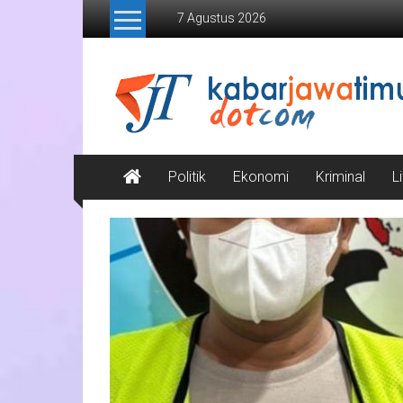
Lompat
7 Agustus 2026
ke
konten
Kabar
Jawa
Timur
Media
Politik
Ekonomi
Kriminal
L
Online
Jawa
Timur