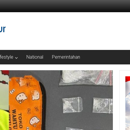
ifestyle
National
Pemerintahan