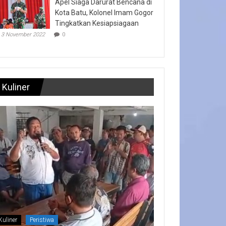
Apel Siaga Darurat Bencana di
Kota Batu, Kolonel Imam Gogor
Tingkatkan Kesiapsiagaan
3 November 2022
0
Kuliner
Kuliner
Peristiwa