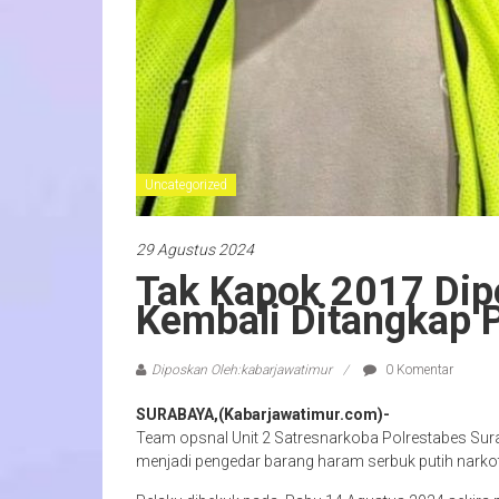
Uncategorized
29 Agustus 2024
Tak Kapok 2017 Dipe
Kembali Ditangkap 
Diposkan Oleh:kabarjawatimur
0 Komentar
SURABAYA,(Kabarjawatimur.com)-
Team opsnal Unit 2 Satresnarkoba Polrestabes Su
menjadi pengedar barang haram serbuk putih narkot