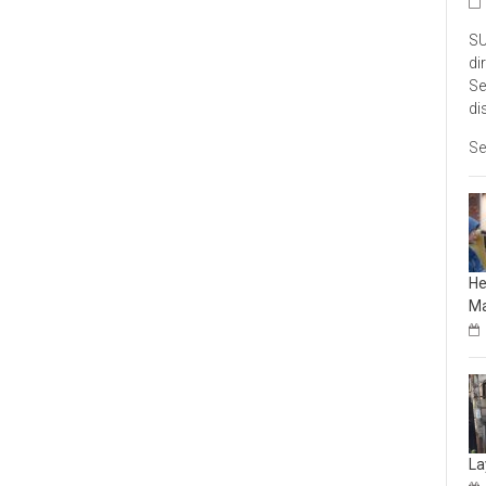
SU
di
Se
di
Se
He
Ma
La