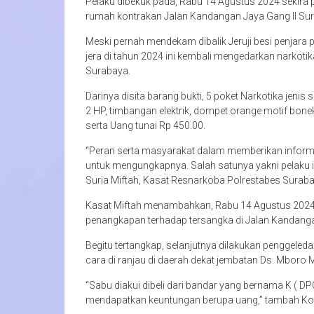
Pelaku dibekuk pada, Rabu 14 Agustus 2024 sekira
rumah kontrakan Jalan Kandangan Jaya Gang II Sur
Meski pernah mendekam dibalik Jeruji besi penjara 
jera di tahun 2024 ini kembali mengedarkan narkoti
Surabaya.
Darinya disita barang bukti, 5 poket Narkotika jenis s
2 HP, timbangan elektrik, dompet orange motif bonek
serta Uang tunai Rp 450.00.
“Peran serta masyarakat dalam memberikan informa
untuk mengungkapnya. Salah satunya yakni pelaku i
Suria Miftah, Kasat Resnarkoba Polrestabes Surab
Kasat Miftah menambahkan, Rabu 14 Agustus 2024 la
penangkapan terhadap tersangka di Jalan Kandanga
Begitu tertangkap, selanjutnya dilakukan penggeled
cara di ranjau di daerah dekat jembatan Ds. Mboro 
“Sabu diakui dibeli dari bandar yang bernama K ( DP
mendapatkan keuntungan berupa uang,” tambah Kom