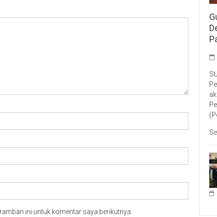
G
D
P
SU
Pe
ak
Pe
(P
Se
ramban ini untuk komentar saya berikutnya.