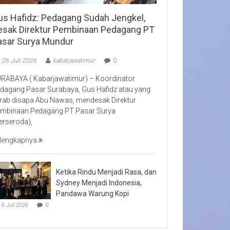
us Hafidz: Pedagang Sudah Jengkel,
esak Direktur Pembinaan Pedagang PT
asar Surya Mundur
26 Juli 2026
kabarjawatimur
0
RABAYA ( Kabarjawatimur) – Koordinator
dagang Pasar Surabaya, Gus Hafidz atau yang
rab disapa Abu Nawas, mendesak Direktur
mbinaan Pedagang PT Pasar Surya
erseroda),
lengkapnya
Ketika Rindu Menjadi Rasa, dan
Sydney Menjadi Indonesia,
Pandawa Warung Kopi
6 Juli 2026
0