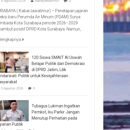
6 Agustus 2026
kabarjawatimur
0
RABAYA ( KabarJawatimur) – Penetapan jajaran
reksi baru Perumda Air Minum (PDAM) Surya
mbada Kota Surabaya periode 2026–2029
sambut positif DPRD Kota Surabaya. Namun,
lengkapnya
120 Siswa SMAIT Al Uswah
Belajar Politik dan Demokrasi
di DPRD Jatim, Lilik
ndarwati: Politik untuk Kesejahteraan
syarakat
5 Agustus 2026
0
Tubagus Lukman Ingatkan
Pemkot, Isu Parkir Jangan
Menutup Perhatian pada
yanan Publik