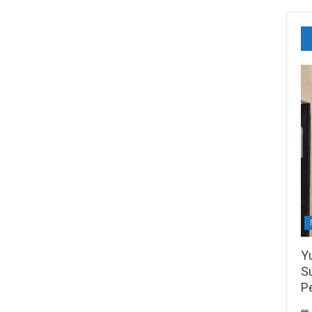
Y
S
P