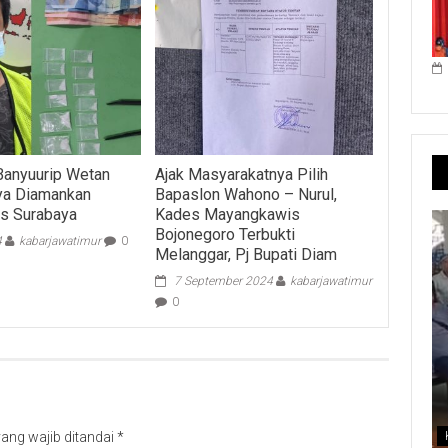
Banyuurip Wetan
Ajak Masyarakatnya Pilih
aya Diamankan
Bapaslon Wahono – Nurul,
s Surabaya
Kades Mayangkawis
Bojonegoro Terbukti
4
kabarjawatimur
0
Melanggar, Pj Bupati Diam
7 September 2024
kabarjawatimur
0
ang wajib ditandai
*