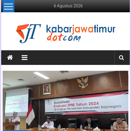
Lompat
6 Agustus 2026
ke
konten
Kabar
Jawa
Timur
Media
Online
Jawa
Timur