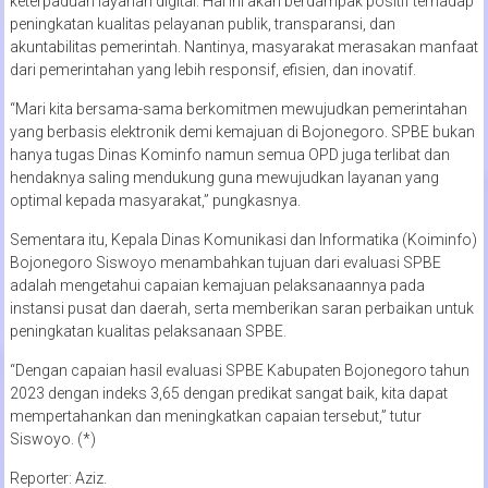
keterpaduan layanan digital. Hal ini akan berdampak positif terhadap
peningkatan kualitas pelayanan publik, transparansi, dan
akuntabilitas pemerintah. Nantinya, masyarakat merasakan manfaat
dari pemerintahan yang lebih responsif, efisien, dan inovatif.
“Mari kita bersama-sama berkomitmen mewujudkan pemerintahan
yang berbasis elektronik demi kemajuan di Bojonegoro. SPBE bukan
hanya tugas Dinas Kominfo namun semua OPD juga terlibat dan
hendaknya saling mendukung guna mewujudkan layanan yang
optimal kepada masyarakat,” pungkasnya.
Sementara itu, Kepala Dinas Komunikasi dan Informatika (Koiminfo)
Bojonegoro Siswoyo menambahkan tujuan dari evaluasi SPBE
adalah mengetahui capaian kemajuan pelaksanaannya pada
instansi pusat dan daerah, serta memberikan saran perbaikan untuk
peningkatan kualitas pelaksanaan SPBE.
“Dengan capaian hasil evaluasi SPBE Kabupaten Bojonegoro tahun
2023 dengan indeks 3,65 dengan predikat sangat baik, kita dapat
mempertahankan dan meningkatkan capaian tersebut,” tutur
Siswoyo. (*)
Reporter: Aziz.