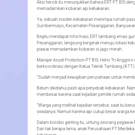
Aksi heroik itu menunjukkan bahwa ERT PT BSI de
memadamkan kobaran api kebakaran.
Ya, sebuah insiden kebakaran menimpa rumah pasan
Sumbermulyo, Kecamatan Pesanggaran, Banyuwangi
Begitu mendapat informasi, ERT tambang emas gu
Pesanggaran, langsung bergerak menuju lokasi keb
piawai memadamkan kobaran si jago merah.
Manajer Asset Protection PT BSI, Henri Tri Anggo
berkoordinasi dengan Ketua Teknik Tambang (KTT)
“Sudah menjadi kewajiban perusahaan untuk memban
Belum diketahui pasti apa penyebab kebakaran. Namun
membesar karena saat kejadian pemilik rumah seda
“Warga yang melihat kejadian tersebut, saat itu 
seadanya. Namun karena api cukup besar warga kes
Dalam kondisi genting itu, untung seorang pegawai 
Dan tak berapa lama, anak Perusahaan PT Merdek