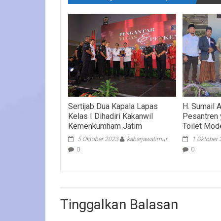
Sertijab Dua Kapala Lapas
H. Sumail 
Kelas I Dihadiri Kakanwil
Pesantren 
Kemenkumham Jatim
Toilet Mod
5 Oktober 2023
kabarjawatimur
1 Oktober
0
0
Tinggalkan Balasan