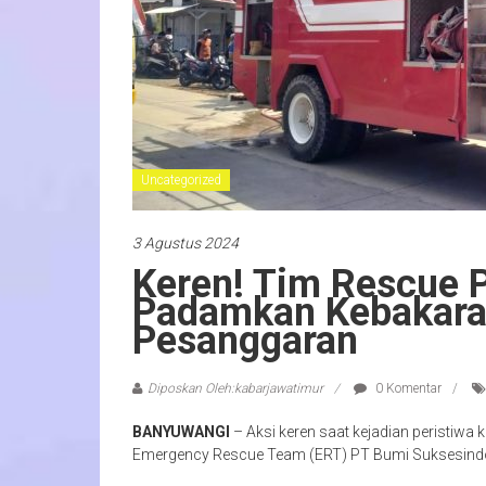
Uncategorized
3 Agustus 2024
Keren! Tim Rescue 
Padamkan Kebakaran
Pesanggaran
Diposkan Oleh:kabarjawatimur
0 Komentar
BANYUWANGI
– Aksi keren saat kejadian peristiwa
Emergency Rescue Team (ERT) PT Bumi Suksesindo