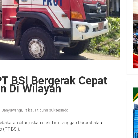
PT BSI Bergerak Cepat
 Di Wilayah
Banyuwangi
,
Pt bsi
,
Pt bumi suksesindo
 kebakaran ditunjukkan oleh Tim Tanggap Darurat atau
 (PT BSI).