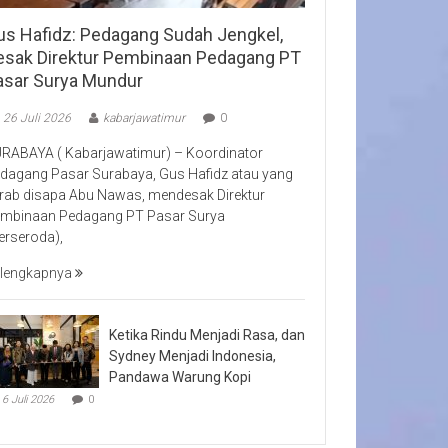
us Hafidz: Pedagang Sudah Jengkel,
esak Direktur Pembinaan Pedagang PT
asar Surya Mundur
26 Juli 2026
kabarjawatimur
0
RABAYA ( Kabarjawatimur) – Koordinator
dagang Pasar Surabaya, Gus Hafidz atau yang
rab disapa Abu Nawas, mendesak Direktur
mbinaan Pedagang PT Pasar Surya
erseroda),
lengkapnya
Ketika Rindu Menjadi Rasa, dan
Sydney Menjadi Indonesia,
Pandawa Warung Kopi
6 Juli 2026
0