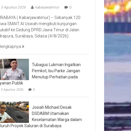
5 Agustus 2026
kabarjawatimur
0
RABAYA ( Kabarjawatimur) – Sebanyak 120
swa SMAIT Al Uswah mengikuti kunjungan
ukatif ke Gedung DPRD Jawa Timur di Jalan
drapura, Surabaya, Selasa (4/8/2026).
lengkapnya
Tubagus Lukman Ingatkan
Pemkot, Isu Parkir Jangan
Menutup Perhatian pada
yanan Publik
5 Agustus 2026
0
Josiah Michael Desak
DSDABM Utamakan
Keselamatan Warga dalam
luruh Proyek Saluran di Surabaya