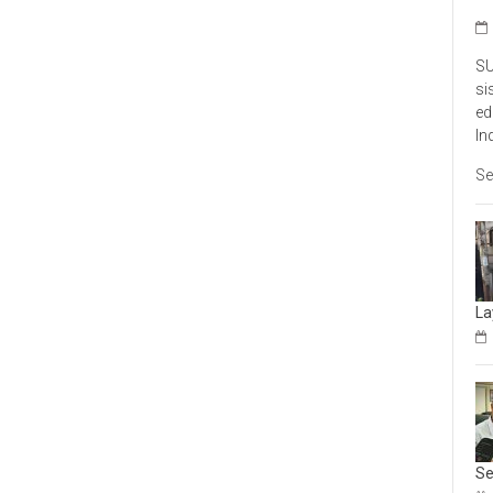
SU
si
ed
In
Se
La
Se