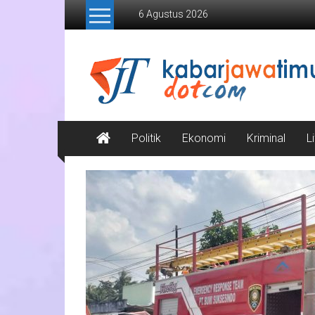
Lompat
6 Agustus 2026
ke
konten
Kabar
Jawa
Timur
Media
Politik
Ekonomi
Kriminal
L
Online
Jawa
Timur