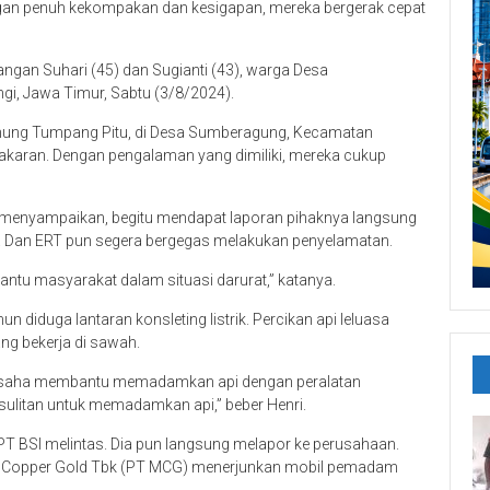
ngan penuh kekompakan dan kesigapan, mereka bergerak cepat
gan Suhari (45) dan Sugianti (43), warga Desa
, Jawa Timur, Sabtu (3/8/2024).
nung Tumpang Pitu, di Desa Sumberagung, Kecamatan
akaran. Dengan pengalaman yang dimiliki, mereka cukup
ro menyampaikan, begitu mendapat laporan pihaknya langsung
. Dan ERT pun segera bergegas melakukan penyelamatan.
tu masyarakat dalam situasi darurat,” katanya.
 diduga lantaran konsleting listrik. Percikan api leluasa
ng bekerja di sawah.
berusaha membantu memadamkan api dengan peralatan
ulitan untuk memadamkan api,” beber Henri.
PT BSI melintas. Dia pun langsung melapor ke perusahaan.
a Copper Gold Tbk (PT MCG) menerjunkan mobil pemadam