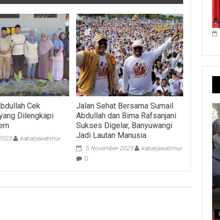
Abdullah Cek
Jalan Sehat Bersama Sumail
yang Dilengkapi
Abdullah dan Bima Rafsanjani
ern
Sukses Digelar, Banyuwangi
Jadi Lautan Manusia
 2023
kabarjawatimur
5 November 2023
kabarjawatimur
0