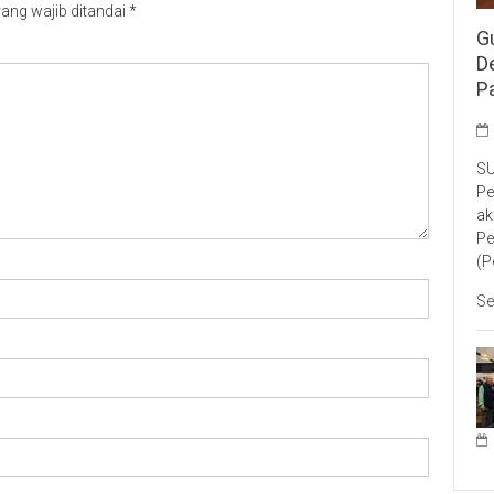
ang wajib ditandai
*
G
D
P
SU
Pe
ak
Pe
(P
Se