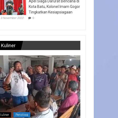
Apel Siaga Darurat Bencana di
Kota Batu, Kolonel Imam Gogor
Tingkatkan Kesiapsiagaan
3 November 2022
0
Kuliner
Kuliner
Peristiwa