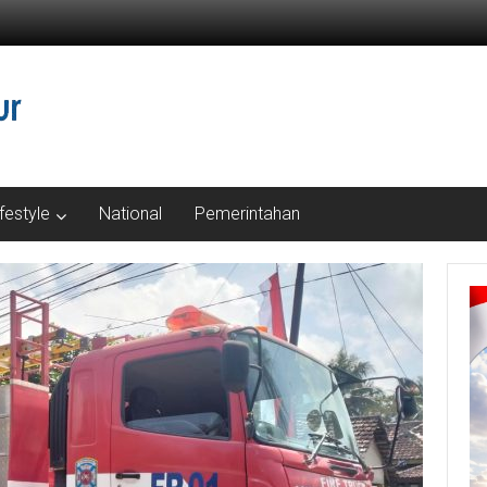
ifestyle
National
Pemerintahan