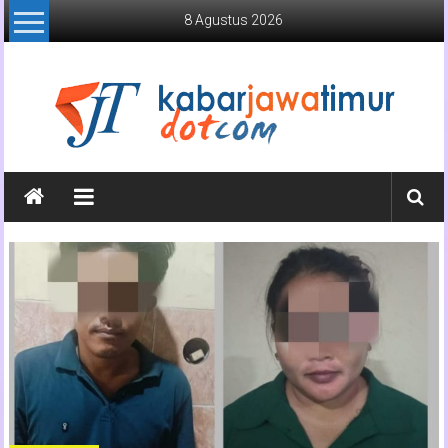
Lompat
8 Agustus 2026
ke
konten
Kabar
Jawa
Timur
Media
Online
Jawa
Timur