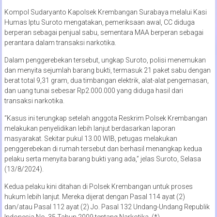
Kompol Sudaryanto Kapolsek Krembangan Surabaya melalui Kasi
Humas Iptu Suroto mengatakan, pemeriksaan awal, CC diduga
berperan sebagai penjual sabu, sementara MAA berperan sebagai
perantara dalam transaksi narkotika.
Dalam penggerebekan tersebut, ungkap Suroto, polisi menemukan
dan menyita sejumlah barang bukti, termasuk 21 paket sabu dengan
berat total 9,31 gram, dua timbangan elektrik, alat-alat pengemasan,
dan uang tunai sebesar Rp2.000.000 yang diduga hasil dari
transaksi narkotika.
“Kasus ini terungkap setelah anggota Reskrim Polsek Krembangan
melakukan penyelidikan lebih lanjut berdasarkan laporan
masyarakat. Sekitar pukul 13.00 WIB, petugas melakukan
penggerebekan di rumah tersebut dan berhasil menangkap kedua
pelaku serta menyita barang bukti yang ada,” jelas Suroto, Selasa
(13/8/2024).
Kedua pelaku kini ditahan di Polsek Krembangan untuk proses
hukum lebih lanjut. Mereka dijerat dengan Pasal 114 ayat (2)
dan/atau Pasal 112 ayat (2) Jo. Pasal 132 Undang-Undang Republik
Indonesia No. 35 Tahun 2009 tentang Narkotika. (*)