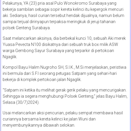
Pelakunya, YA (23) pria asal Pulo Wonokromo Surabaya yang
bekerja sambilan sebagai sopir kereta kelinci itu kepergok mencuri
aki. Sedianya, hasil curian tersebut hendak dijualnya, namun belum
sampai terjual dirinyapun terpaksa meringkuk di jeruji tahanan
polsek Genteng Surabaya.
Saat melancarkan aksinya, dia berbekal kunci 10, sebuah Aki merek
Yuasa Pevecta N100 disikatnya dari sebuah truk box milik ASW
warga Gembong Sayur Surabaya yang terparkir di pertokoan
Ngaglik.
Kompol Bayu Halim Nugroho SH, S.I.K., M.Si menjelaskan, peristiwa
ini bermula dari S.F.I seorang petugas Satpam yang sehari-hari
bekerja di komplek pertokoan jalan Ngaglik.
“Satpam ini ketika itu melihat gerak gerik pelaku yang mencurigakan.
Sehingga ia segera menghubungi Polsek Genteng,” jelas Bayu Halim,
Selasa (30/7)2024).
Usai melancarkan aksi pencurian, pelaku sempat membawa hasil
curiannya bersama kereta kelinci ke jalan Wuni dan
menyembunyikannya dibawah selokan.