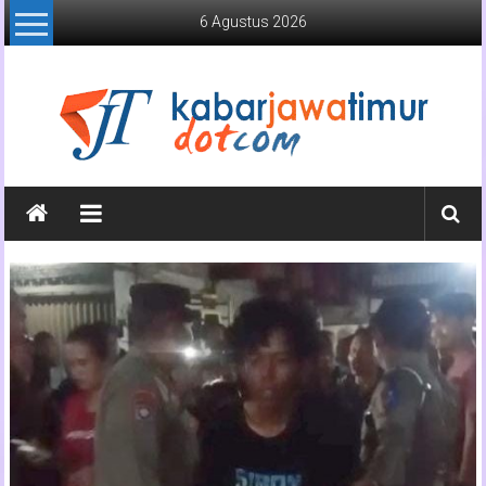
Lompat
6 Agustus 2026
ke
konten
Kabar
Jawa
Timur
Media
Online
Jawa
Timur