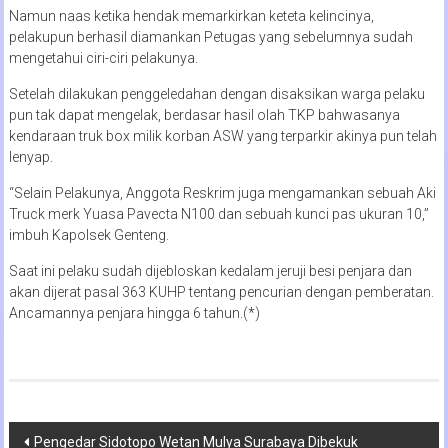
Namun naas ketika hendak memarkirkan keteta kelincinya,
pelakupun berhasil diamankan Petugas yang sebelumnya sudah
mengetahui ciri-ciri pelakunya.
Setelah dilakukan penggeledahan dengan disaksikan warga pelaku
pun tak dapat mengelak, berdasar hasil olah TKP bahwasanya
kendaraan truk box milik korban ASW yang terparkir akinya pun telah
lenyap.
“Selain Pelakunya, Anggota Reskrim juga mengamankan sebuah Aki
Truck merk Yuasa Pavecta N100 dan sebuah kunci pas ukuran 10,”
imbuh Kapolsek Genteng.
Saat ini pelaku sudah dijebloskan kedalam jeruji besi penjara dan
akan dijerat pasal 363 KUHP tentang pencurian dengan pemberatan.
Ancamannya penjara hingga 6 tahun.(*)
Navigasi
Pengedar Sidotopo Wetan Mulya Surabaya Dibekuk