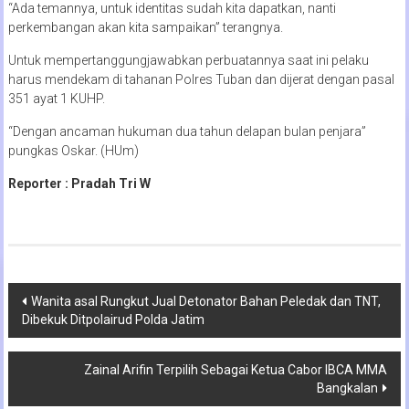
“Ada temannya, untuk identitas sudah kita dapatkan, nanti
perkembangan akan kita sampaikan” terangnya.
Untuk mempertanggungjawabkan perbuatannya saat ini pelaku
harus mendekam di tahanan Polres Tuban dan dijerat dengan pasal
351 ayat 1 KUHP.
“Dengan ancaman hukuman dua tahun delapan bulan penjara”
pungkas Oskar. (HUm)
Reporter : Pradah Tri W
Navigasi
Wanita asal Rungkut Jual Detonator Bahan Peledak dan TNT,
Dibekuk Ditpolairud Polda Jatim
pos
Zainal Arifin Terpilih Sebagai Ketua Cabor IBCA MMA
Bangkalan