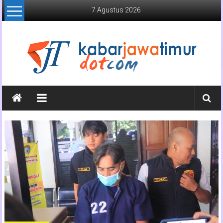
Lompat
7 Agustus 2026
ke
konten
Kabar
Jawa
Timur
Media
Online
Jawa
Timur