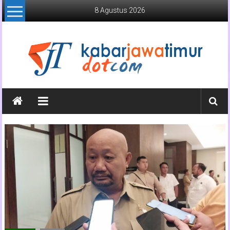
Lompat
8 Agustus 2026
ke
konten
Kabar
Jawa
Timur
Media
Online
Jawa
Timur