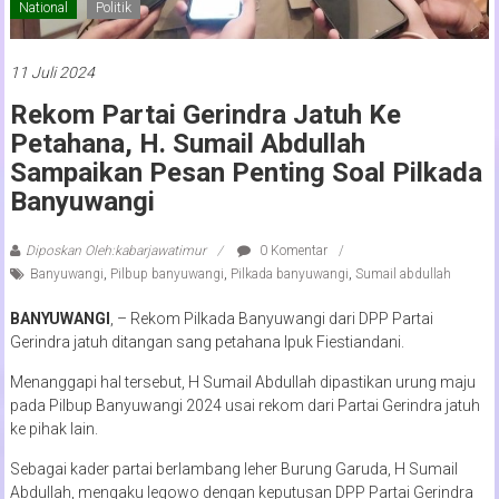
National
Politik
11 Juli 2024
Rekom Partai Gerindra Jatuh Ke
Petahana, H. Sumail Abdullah
Sampaikan Pesan Penting Soal Pilkada
Banyuwangi
Diposkan Oleh:kabarjawatimur
0 Komentar
Banyuwangi
,
Pilbup banyuwangi
,
Pilkada banyuwangi
,
Sumail abdullah
BANYUWANGI
, – Rekom Pilkada Banyuwangi dari DPP Partai
Gerindra jatuh ditangan sang petahana Ipuk Fiestiandani.
Menanggapi hal tersebut, H Sumail Abdullah dipastikan urung maju
pada Pilbup Banyuwangi 2024 usai rekom dari Partai Gerindra jatuh
ke pihak lain.
Sebagai kader partai berlambang leher Burung Garuda, H Sumail
Abdullah, mengaku legowo dengan keputusan DPP Partai Gerindra