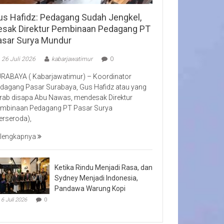
us Hafidz: Pedagang Sudah Jengkel,
esak Direktur Pembinaan Pedagang PT
asar Surya Mundur
26 Juli 2026
kabarjawatimur
0
RABAYA ( Kabarjawatimur) – Koordinator
dagang Pasar Surabaya, Gus Hafidz atau yang
rab disapa Abu Nawas, mendesak Direktur
mbinaan Pedagang PT Pasar Surya
erseroda),
lengkapnya
Ketika Rindu Menjadi Rasa, dan
Sydney Menjadi Indonesia,
Pandawa Warung Kopi
6 Juli 2026
0