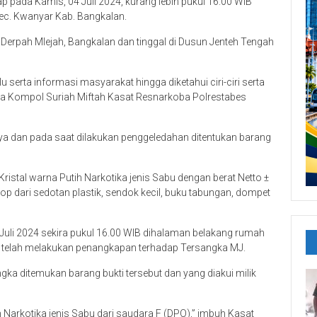
p pada Kamis, 04 Juli 2024, kurang lebih pukul 16.00 WIB
c. Kwanyar Kab. Bangkalan.
 Derpah Mlejah, Bangkalan dan tinggal di Dusun Jenteh Tengah
serta informasi masyarakat hingga diketahui ciri-ciri serta
ta Kompol Suriah Miftah Kasat Resnarkoba Polrestabes
nya dan pada saat dilakukan penggeledahan ditentukan barang
i Kristal warna Putih Narkotika jenis Sabu dengan berat Netto ±
skrop dari sedotan plastik, sendok kecil, buku tabungan, dompet
uli 2024 sekira pukul 16.00 WIB dihalaman belakang rumah
 telah melakukan penangkapan terhadap Tersangka MJ.
ka ditemukan barang bukti tersebut dan yang diakui milik
 Narkotika jenis Sabu dari saudara F (DPO),” imbuh Kasat