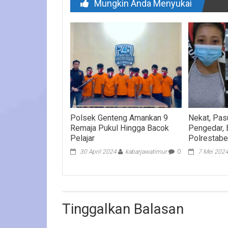
Mungkin Anda Menyukai
Polsek Genteng Amankan 9
Nekat, Pasu
Remaja Pukul Hingga Bacok
Pengedar, B
Pelajar
Polrestabe
30 April 2024
kabarjawatimur
0
7 Mei 202
Tinggalkan Balasan