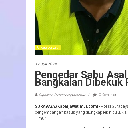
Uncategorized
12 Juli 2024
Pengedar Sabu Asal
Bangkalan Dibekuk 
Diposkan Oleh:kabarjawatimur
0 Komentar
SURABAYA,(Kabarjawatimur.com)-
Polisi Surabay
pengembangan kasus yang diungkap lebih dulu. Ka
Timur.