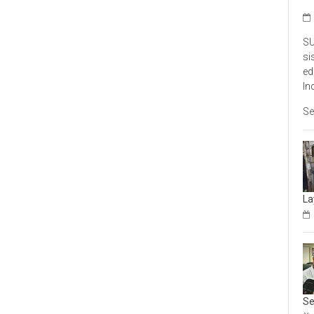
SU
si
ed
In
Se
La
Se