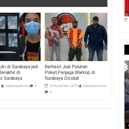
tri di Surabaya jadi
Berhasil Jual Puluhan
erakhir di
Poket,Penjaga Warkop di
s Surabaya
Surabaya Diciduk
4
kabarjawatimur
0
8 November 2023
kabarjawatimur
0