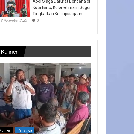
Apel Siaga Darurat Bencana di
Kota Batu, Kolonel Imam Gogor
Tingkatkan Kesiapsiagaan
3 November 2022
0
Kuliner
Kuliner
Peristiwa