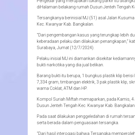
Pengedar yang merupakan tukang parkir itu ditangka
diHalaman belakang rumah Dusun Jenteh Tengah Ke
Tersangkanya berinisial MJ (51) asal Jalan Kusuma
Kec. Kwanyar Kab. Bangkalan.
“Dari pengembangan kasus yang terungkap lebih dulu 
keberadaan pelaku dan dilakukan penangkapan,” ka
Surabaya, Jumat (12/7/2024).
Pelaku inisial MJ ini diamankan disekitar kediaman
bukti narkotika yang dia jual belikan.
Barang bukti itu berupa, 1 bungkus plastik klip beris
7,334 gram, timbangan elektrik, 3 pak plastik klip, 
warna Coklat, ATM dan HP.
Kompol Suriah Miftah memaparkan, pada Kamis, 4 J
Dusun Jenteh Tengah Kec. Kwanyar Kab. Bangkalan
Pada saat dilakukan penggeledahan di rumah tersang
serta berada dalam penguasaan tersangka.
“Dari hasil interogasi bahwa Tersangka memperoleh