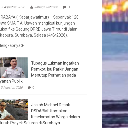
5 Agustus 2026
kabarjawatimur
0
RABAYA ( Kabarjawatimur) – Sebanyak 120
swa SMAIT Al Uswah mengikuti kunjungan
ukatif ke Gedung DPRD Jawa Timur di Jalan
drapura, Surabaya, Selasa (4/8/2026).
lengkapnya
Tubagus Lukman Ingatkan
Pemkot, Isu Parkir Jangan
Menutup Perhatian pada
yanan Publik
5 Agustus 2026
0
Josiah Michael Desak
DSDABM Utamakan
Keselamatan Warga dalam
luruh Proyek Saluran di Surabaya