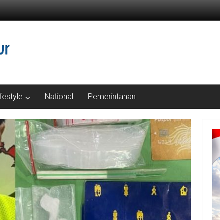
ifestyle
National
Pemerintahan