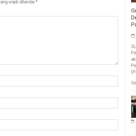
ang wajib ditandai
*
G
D
P
SU
Pe
ak
Pe
(P
Se