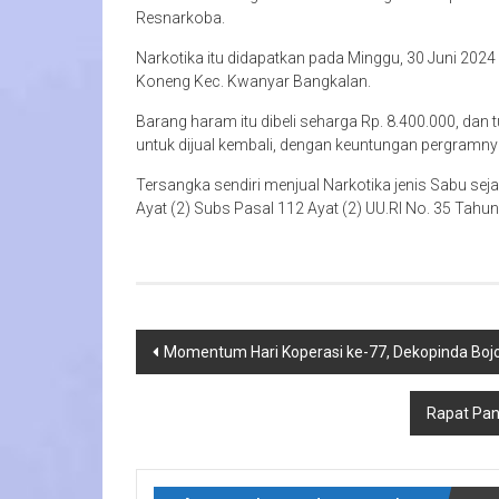
Resnarkoba.
Narkotika itu didapatkan pada Minggu, 30 Juni 202
Koneng Kec. Kwanyar Bangkalan.
Barang haram itu dibeli seharga Rp. 8.400.000, dan 
untuk dijual kembali, dengan keuntungan pergramnya
Tersangka sendiri menjual Narkotika jenis Sabu sejak
Ayat (2) Subs Pasal 112 Ayat (2) UU.RI No. 35 Tahun
Navigasi
Momentum Hari Koperasi ke-77, Dekopinda Boj
pos
Rapat Pan