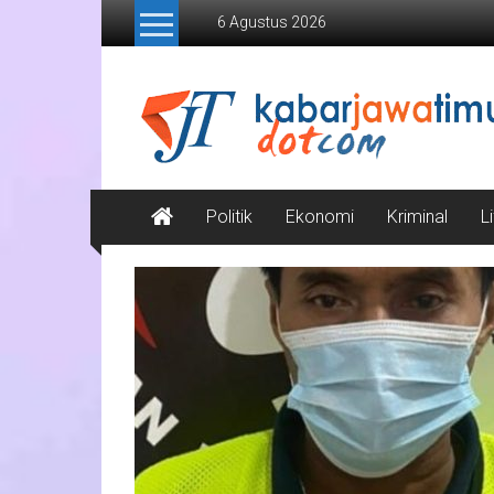
Lompat
6 Agustus 2026
ke
konten
Kabar
Jawa
Timur
Media
Politik
Ekonomi
Kriminal
L
Online
Jawa
Timur