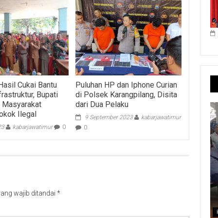
Hasil Cukai Bantu
Puluhan HP dan Iphone Curian
frastruktur, Bupati
di Polsek Karangpilang, Disita
k Masyarakat
dari Dua Pelaku
okok Ilegal
9 September 2023
kabarjawatimur
23
kabarjawatimur
0
0
ang wajib ditandai
*