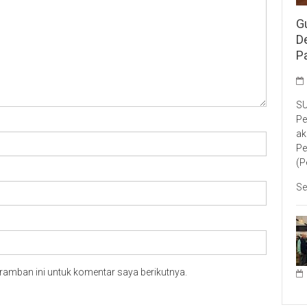
G
D
P
SU
Pe
ak
Pe
(P
Se
ramban ini untuk komentar saya berikutnya.