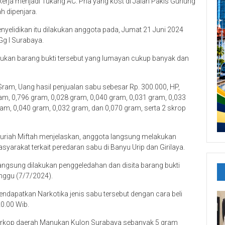
erja menjadi Tukang AC. Pria yang kost di Jalan Pakis Gunung
h dipenjara.
nyelidikan itu dilakukan anggota pada, Jumat 21 Juni 2024
Gg I Surabaya.
kan barang bukti tersebut yang lumayan cukup banyak dan
6 Gram, Uang hasil penjualan sabu sebesar Rp. 300.000, HP,
gram, 0,796 gram, 0,028 gram, 0,040 gram, 0,031 gram, 0,033
am, 0,040 gram, 0,032 gram, dan 0,070 gram, serta 2 skrop
riah Miftah menjelaskan, anggota langsung melakukan
yarakat terkait peredaran sabu di Banyu Urip dan Girilaya.
 langsung dilakukan penggeledahan dan disita barang bukti
inggu (7/7/2024).
dapatkan Narkotika jenis sabu tersebut dengan cara beli
20.00 Wib.
Warkop daerah Manukan Kulon Surabaya sebanyak 5 gram