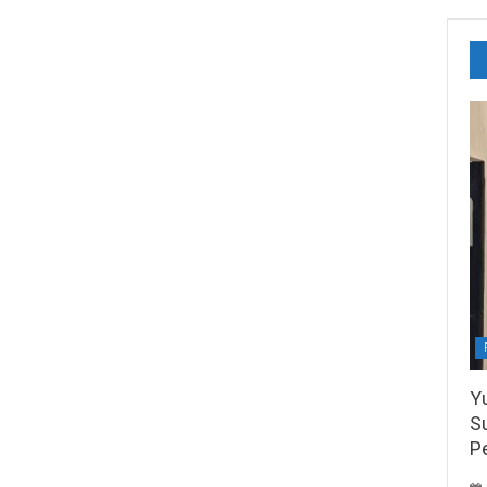
Y
S
P