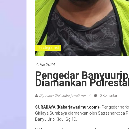
Uncategorized
7 Juli 2024
Pengedar Banyuurip
Diamankan Polresta
Diposkan Oleh:kabarjawatimur
0 Komentar
SURABAYA,(Kabarjawatimur.com)-
Pengedar narko
Girilaya Surabaya diamankan oleh Satresnarkoba Po
Banyu Urip Kidul Gg 1D.