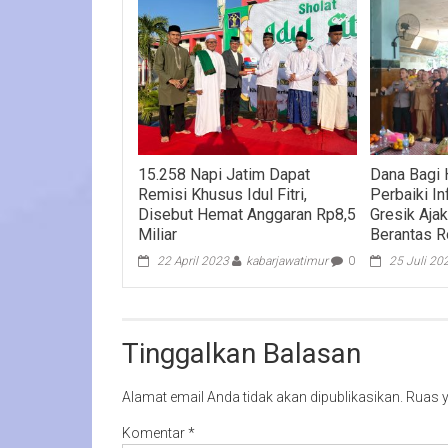
15.258 Napi Jatim Dapat
Dana Bagi 
Remisi Khusus Idul Fitri,
Perbaiki In
Disebut Hemat Anggaran Rp8,5
Gresik Aja
Miliar
Berantas R
22 April 2023
kabarjawatimur
0
25 Juli 20
Tinggalkan Balasan
Alamat email Anda tidak akan dipublikasikan.
Ruas y
Komentar
*