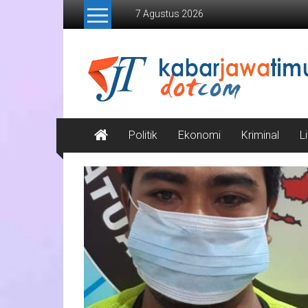
Lompat
7 Agustus 2026
ke
konten
Kabar
Jawa
Timur
Media
Politik
Ekonomi
Kriminal
L
Online
Jawa
Timur