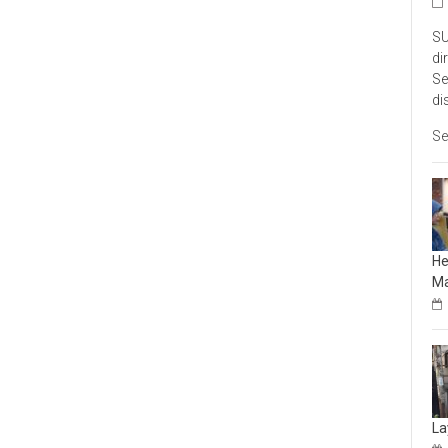
SU
di
Se
di
Se
He
Ma
La