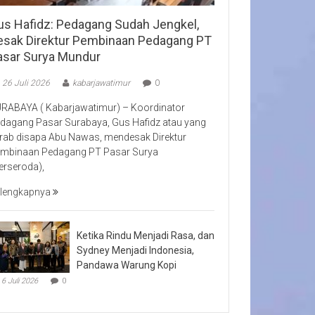
us Hafidz: Pedagang Sudah Jengkel,
esak Direktur Pembinaan Pedagang PT
asar Surya Mundur
26 Juli 2026
kabarjawatimur
0
RABAYA ( Kabarjawatimur) – Koordinator
dagang Pasar Surabaya, Gus Hafidz atau yang
rab disapa Abu Nawas, mendesak Direktur
mbinaan Pedagang PT Pasar Surya
erseroda),
lengkapnya
Ketika Rindu Menjadi Rasa, dan
Sydney Menjadi Indonesia,
Pandawa Warung Kopi
6 Juli 2026
0