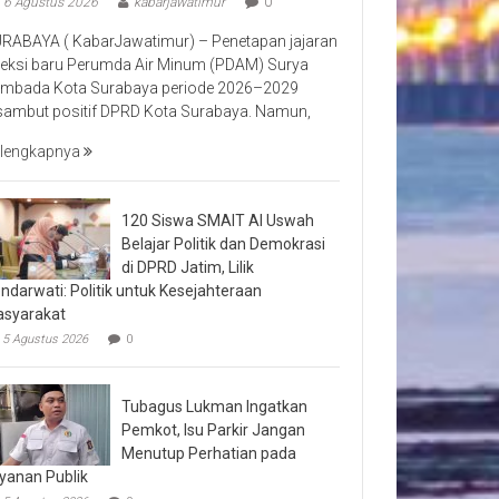
6 Agustus 2026
kabarjawatimur
0
RABAYA ( KabarJawatimur) – Penetapan jajaran
reksi baru Perumda Air Minum (PDAM) Surya
mbada Kota Surabaya periode 2026–2029
sambut positif DPRD Kota Surabaya. Namun,
lengkapnya
120 Siswa SMAIT Al Uswah
Belajar Politik dan Demokrasi
di DPRD Jatim, Lilik
ndarwati: Politik untuk Kesejahteraan
syarakat
5 Agustus 2026
0
Tubagus Lukman Ingatkan
Pemkot, Isu Parkir Jangan
Menutup Perhatian pada
yanan Publik