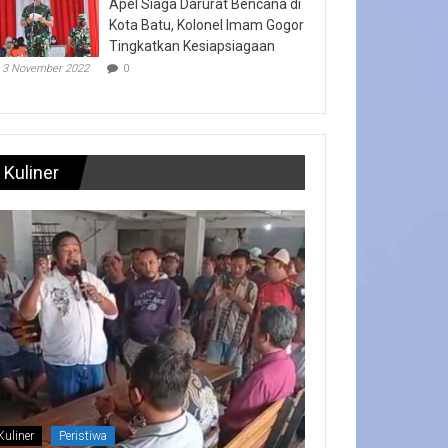
Apel Siaga Darurat Bencana di
Kota Batu, Kolonel Imam Gogor
Tingkatkan Kesiapsiagaan
3 November 2022
0
Kuliner
Kuliner
Peristiwa