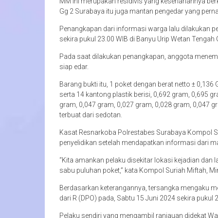
MM ini merupakan residivis yang kesehariannya berk
Gg 2 Surabaya itu juga mantan pengedar yang perna
Penangkapan dari informasi warga lalu dilakukan pe
sekira pukul 23.00 WIB di Banyu Urip Wetan Tengah 
Pada saat dilakukan penangkapan, anggota menemu
siap edar.
Barang bukti itu, 1 poket dengan berat netto ± 0,13
serta 14 kantong plastik berisi, 0,692 gram, 0,695 
gram, 0,047 gram, 0,027 gram, 0,028 gram, 0,047 gr
terbuat dari sedotan.
Kasat Resnarkoba Polrestabes Surabaya Kompol Su
penyelidikan setelah mendapatkan informasi dari mas
“Kita amankan pelaku disekitar lokasi kejadian dan
sabu puluhan poket,” kata Kompol Suriah Miftah, M
Berdasarkan keterangannya, tersangka mengaku men
dari R (DPO) pada, Sabtu 15 Juni 2024 sekira pukul 
Pelaku sendiri yang mengambil ranjauan didekat 