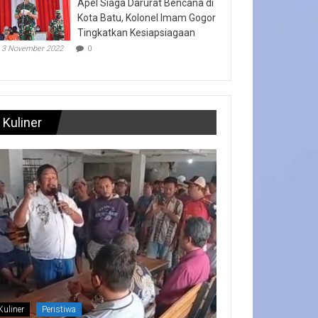
Apel Siaga Darurat Bencana di
Kota Batu, Kolonel Imam Gogor
Tingkatkan Kesiapsiagaan
3 November 2022
0
Kuliner
Kuliner
Peristiwa