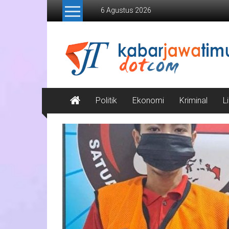
Lompat
6 Agustus 2026
ke
konten
Kabar
Jawa
Timur
Media
Politik
Ekonomi
Kriminal
L
Online
Jawa
Timur