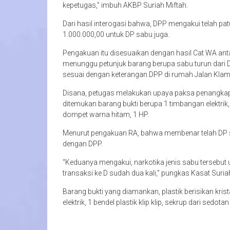
kepetugas,” imbuh AKBP Suriah Miftah.
Dari hasil interogasi bahwa, DPP mengakui telah p
1.000.000,00 untuk DP sabu juga.
Pengakuan itu disesuaikan dengan hasil Cat WA an
menunggu petunjuk barang berupa sabu turun dari D.
sesuai dengan keterangan DPP di rumah Jalan Klam
Disana, petugas melakukan upaya paksa penangkap
ditemukan barang bukti berupa 1 timbangan elektrik, 
dompet warna hitam, 1 HP.
Menurut pengakuan RA, bahwa membenar telah DP s
dengan DPP.
“Keduanya mengakui, narkotika jenis sabu tersebut
transaksi ke D sudah dua kali,” pungkas Kasat Suria
Barang bukti yang diamankan, plastik berisikan kris
elektrik, 1 bendel plastik klip klip, sekrup dari sedotan