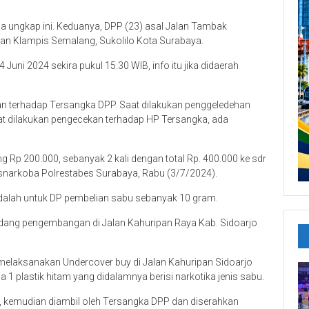
a ungkap ini. Keduanya, DPP (23) asal Jalan Tambak
lan Klampis Semalang, Sukolilo Kota Surabaya.
uni 2024 sekira pukul 15.30 WIB, info itu jika didaerah
n terhadap Tersangka DPP. Saat dilakukan penggeledehan
at dilakukan pengecekan terhadap HP Tersangka, ada
ng Rp 200.000, sebanyak 2 kali dengan total Rp. 400.000 ke sdr
Resnarkoba Polrestabes Surabaya, Rabu (3/7/2024).
adalah untuk DP pembelian sabu sebanyak 10 gram.
dang pengembangan di Jalan Kahuripan Raya Kab. Sidoarjo
elaksanakan Undercover buy di Jalan Kahuripan Sidoarjo
a 1 plastik hitam yang didalamnya berisi narkotika jenis sabu.
am, kemudian diambil oleh Tersangka DPP dan diserahkan