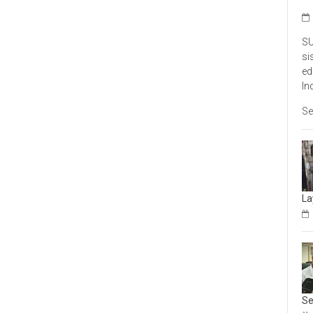
SU
si
ed
In
Se
La
Se