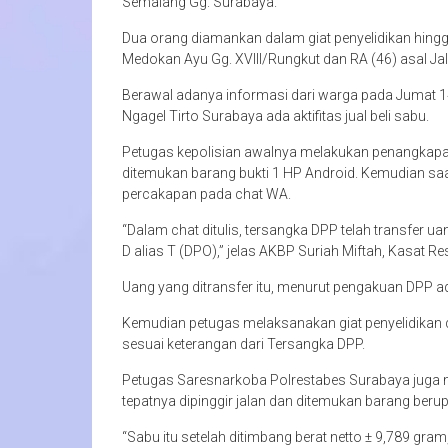
Semalang Gg. Surabaya.
Dua orang diamankan dalam giat penyelidikan hingg
Medokan Ayu Gg. XVIII/Rungkut dan RA (46) asal Ja
Berawal adanya informasi dari warga pada Jumat 14 J
Ngagel Tirto Surabaya ada aktifitas jual beli sabu.
Petugas kepolisian awalnya melakukan penangkapa
ditemukan barang bukti 1 HP Android. Kemudian sa
percakapan pada chat WA.
“Dalam chat ditulis, tersangka DPP telah transfer ua
D alias T (DPO),” jelas AKBP Suriah Miftah, Kasat 
Uang yang ditransfer itu, menurut pengakuan DPP 
Kemudian petugas melaksanakan giat penyelidikan 
sesuai keterangan dari Tersangka DPP.
Petugas Saresnarkoba Polrestabes Surabaya juga m
tepatnya dipinggir jalan dan ditemukan barang berup
“Sabu itu setelah ditimbang berat netto ± 9,789 gr