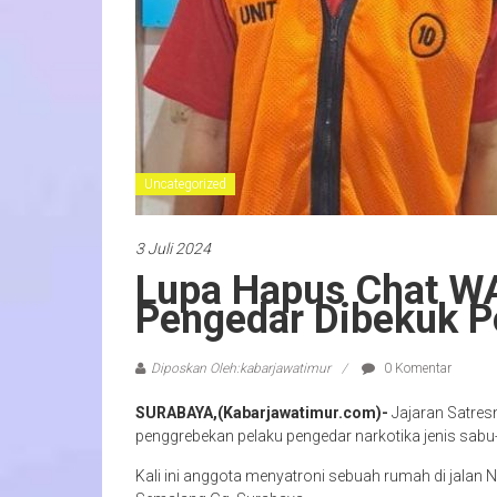
Uncategorized
3 Juli 2024
Lupa Hapus Chat WA
Pengedar Dibekuk P
Diposkan Oleh:kabarjawatimur
0 Komentar
SURABAYA,(Kabarjawatimur.com)-
Jajaran Satre
penggrebekan pelaku pengedar narkotika jenis sabu-s
Kali ini anggota menyatroni sebuah rumah di jalan 