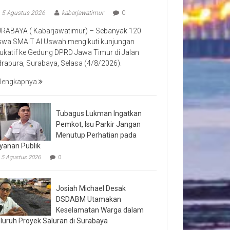
5 Agustus 2026
kabarjawatimur
0
RABAYA ( Kabarjawatimur) – Sebanyak 120
swa SMAIT Al Uswah mengikuti kunjungan
ukatif ke Gedung DPRD Jawa Timur di Jalan
drapura, Surabaya, Selasa (4/8/2026).
lengkapnya
Tubagus Lukman Ingatkan
Pemkot, Isu Parkir Jangan
Menutup Perhatian pada
yanan Publik
5 Agustus 2026
0
Josiah Michael Desak
DSDABM Utamakan
Keselamatan Warga dalam
luruh Proyek Saluran di Surabaya