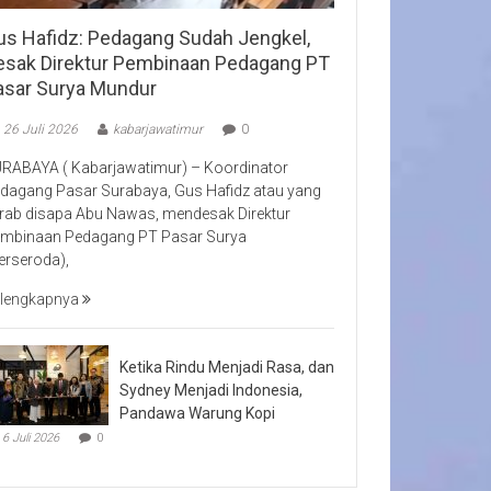
us Hafidz: Pedagang Sudah Jengkel,
esak Direktur Pembinaan Pedagang PT
asar Surya Mundur
26 Juli 2026
kabarjawatimur
0
RABAYA ( Kabarjawatimur) – Koordinator
dagang Pasar Surabaya, Gus Hafidz atau yang
rab disapa Abu Nawas, mendesak Direktur
mbinaan Pedagang PT Pasar Surya
erseroda),
lengkapnya
Ketika Rindu Menjadi Rasa, dan
Sydney Menjadi Indonesia,
Pandawa Warung Kopi
6 Juli 2026
0