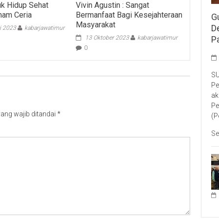
uk Hidup Sehat
Vivin Agustin : Sangat
nam Ceria
Bermanfaat Bagi Kesejahteraan
G
Masyarakat
D
i 2023
kabarjawatimur
13 Oktober 2023
kabarjawatimur
P
0
SU
Pe
ak
Pe
ang wajib ditandai
*
(P
Se