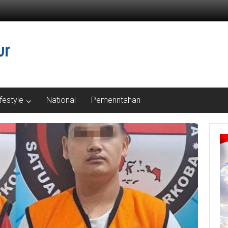
ifestyle
National
Pemerintahan