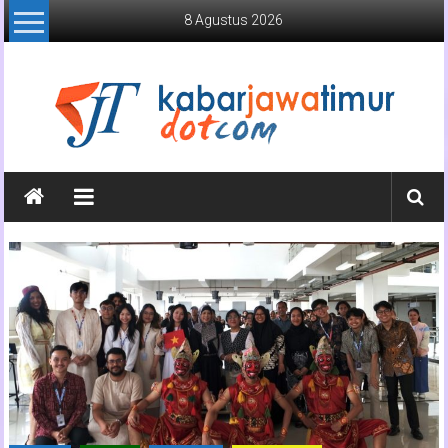
Lompat
8 Agustus 2026
ke
konten
Kabar
Jawa
Timur
Media
Online
Jawa
Timur