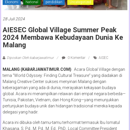
Ekonomi
National
pendidikan
Uncategorized
28 Juli 2024
AIESEC Global Village Summer Peak
2024 Membawa Kebudayaan Dunia Ke
Malang
Diposkan Oleh:kabarjawatimur
0 Komentar
AISEC
MALANG (KABARJAWATIMUR.COM)
Acara Global Village dengan
tema “World Odyssey: Finding Cultural Treasure” yang diadakan di
Malang Creative Center sukses menyinari Malang dengan
keberagaman yang ada di dunia, merayakan kekayaan budaya
global. Acara ini menampilkan relawan dari empat negara berbeda—
Tunisia, Pakistan, Vietnam, dan Hong Kong—yang menunjukkan
pertunjukan budaya unik dan hidangan tradisional mereka kepada
delegasi yang hadir.
Acara ini dibuka oleh tamu-tamu terhormat termasuk Ibu Ismatul
Khasana, S. Pd., M. Pd., M. Ed., PhD., Local Committee President