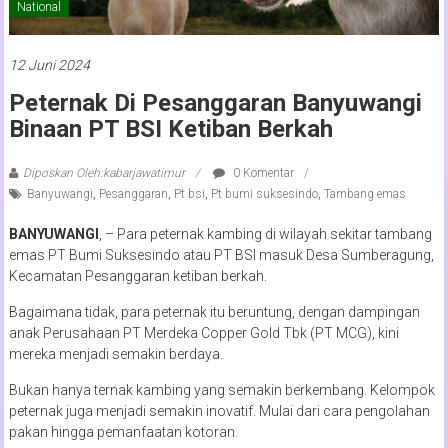
National
12 Juni 2024
Peternak Di Pesanggaran Banyuwangi
Binaan PT BSI Ketiban Berkah
Diposkan Oleh:kabarjawatimur
0 Komentar
Banyuwangi
,
Pesanggaran
,
Pt bsi
,
Pt bumi suksesindo
,
Tambang emas
BANYUWANGI
, – Para peternak kambing di wilayah sekitar tambang
emas PT Bumi Suksesindo atau PT BSI masuk Desa Sumberagung,
Kecamatan Pesanggaran ketiban berkah.
Bagaimana tidak, para peternak itu beruntung, dengan dampingan
anak Perusahaan PT Merdeka Copper Gold Tbk (PT MCG), kini
mereka menjadi semakin berdaya.
Bukan hanya ternak kambing yang semakin berkembang. Kelompok
peternak juga menjadi semakin inovatif. Mulai dari cara pengolahan
pakan hingga pemanfaatan kotoran.