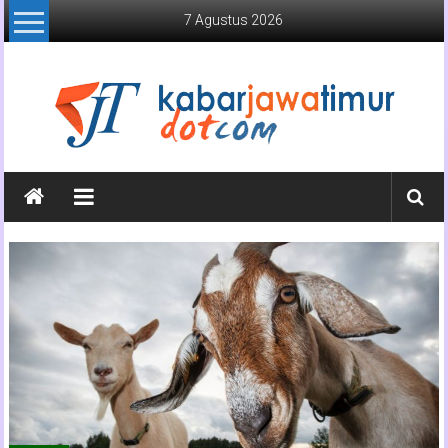
Lompat
7 Agustus 2026
ke
konten
Kabar
Jawa
Timur
Media
Online
Jawa
Timur