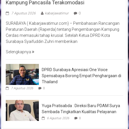
Kampung Pancasila Terakomodasi
7 Agustus 2026
kabarjawatimur
0
SURABAYA ( Kabarjawatimur.com) – Pembahasan Rancangan
Peraturan Daerah (Raperda) tentang Pengembangan Kampung
Cerdas memasuki tahap krusial. Setelah Ketua DPRD Kota
Surabaya Syaifuddin Zuhri memberikan
Selengkapnya
DPRD Surabaya Apresiasi One Voice
Spensabaya Borong Empat Penghargaan di
Thailand
7 Agustus 2026
0
Yuga Pratisabda : Direksi Baru PDAM Surya
Sembada Tingkatkan Kualitas Pelayanan
6 Agustus 2026
0