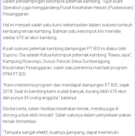
Dalam pendampingan kelompok peternak kambing, Tujuh Bukit
Operation juga menggandeng Pusat Kesehatan Hewan (Puskeswan)
Pesanggaran.
Hal ini menjadi salah satu kunci keberhasilan dalam suksesi tumbuh
kembang ternak kambing. Bahkan satu kelompok kini memiliki
sekitar 670 an ekor kambing.
Kisah sukses peternak kambing dampingan PT BSI ini diakui oleh
Sujiono. Dia adalah Ketua kelompok peternak kambing “Rawa Jaya”,
Kampung Roworejo, Dusun Pancer, Desa Sumberagung,
Kecamatan Pesanggaran, salah satu penerima manfaat program
PPM PT BSI.
“Kami menerima program dan mendapat dampingan PT BSI, sejak
2018. Saat ini kambing kami sudah banyak, kurang lebih 670 ekor
dan punya 34 orang anggota,” katanya.
Dia bercerita, selain fasilitas kesehatan ternak, mereka juga di
dorong untuk lebih inovatif. Salah satunya dalam penyediaan pakan
ternak fermentasi.
“Ternyata sangat efektif, buatnya gampang, dapat memenuhi