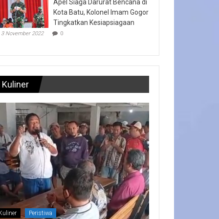
Apel Siaga Darurat Bencana di
Kota Batu, Kolonel Imam Gogor
Tingkatkan Kesiapsiagaan
3 November 2022
0
Kuliner
Kuliner
Peristiwa