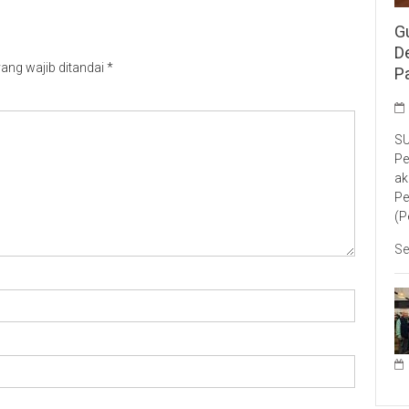
G
D
ang wajib ditandai
*
P
SU
Pe
ak
Pe
(P
Se