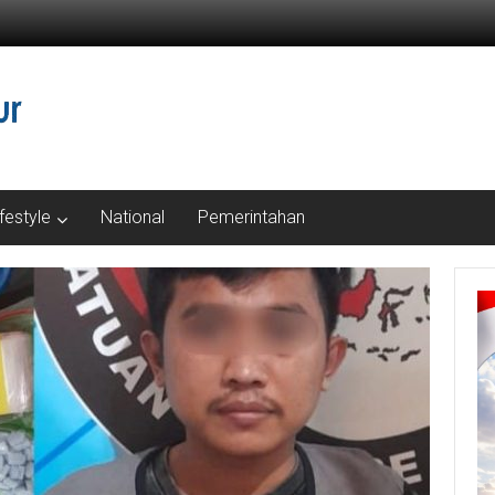
ifestyle
National
Pemerintahan