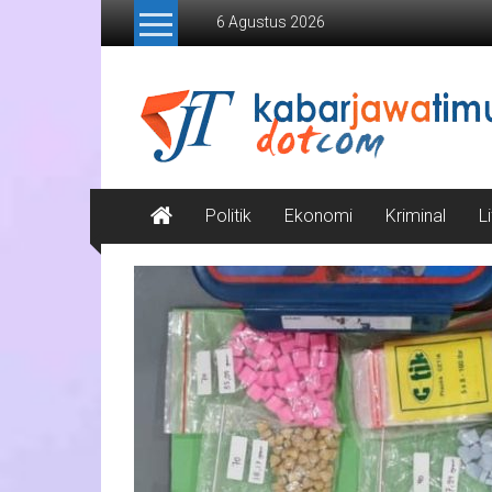
Lompat
6 Agustus 2026
ke
konten
Kabar
Jawa
Timur
Media
Politik
Ekonomi
Kriminal
L
Online
Jawa
Timur