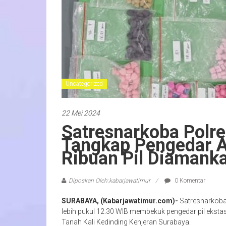
Uncategorized
22 Mei 2024
Satresnarkoba Polr
Tangkap Pengedar As
Ribuan Pil Diamank
Diposkan Oleh:kabarjawatimur
0 Komentar
SURABAYA, (Kabarjawatimur.com)-
Satresnarkoba
lebih pukul 12.30 WIB membekuk pengedar pil eksta
Tanah Kali Kedinding Kenjeran Surabaya.