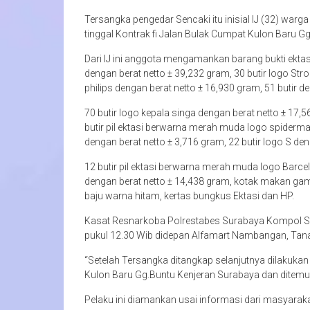
Tersangka pengedar Sencaki itu inisial IJ (32) wa
tinggal Kontrak fi Jalan Bulak Cumpat Kulon Baru G
Dari IJ ini anggota mengamankan barang bukti ektasi
dengan berat netto ± 39,232 gram, 30 butir logo Strob
philips dengan berat netto ± 16,930 gram, 51 butir d
70 butir logo kepala singa dengan berat netto ± 17,5
butir pil ektasi berwarna merah muda logo spiderman
dengan berat netto ± 3,716 gram, 22 butir logo S den
12 butir pil ektasi berwarna merah muda logo Barcelo
dengan berat netto ± 14,438 gram, kotak makan gamb
baju warna hitam, kertas bungkus Ektasi dan HP.
Kasat Resnarkoba Polrestabes Surabaya Kompol Sur
pukul 12.30 Wib didepan Alfamart Nambangan, Tanah
“Setelah Tersangka ditangkap selanjutnya dilakuka
Kulon Baru Gg.Buntu Kenjeran Surabaya dan ditemuk
Pelaku ini diamankan usai informasi dari masyarakat