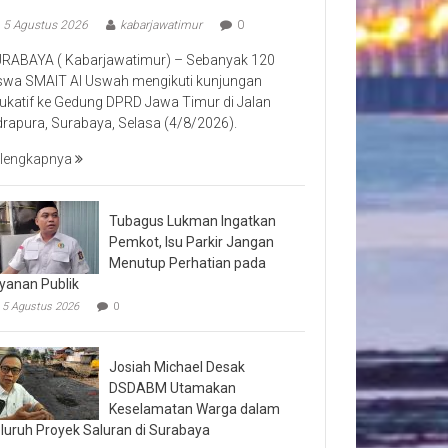
5 Agustus 2026
kabarjawatimur
0
RABAYA ( Kabarjawatimur) – Sebanyak 120
swa SMAIT Al Uswah mengikuti kunjungan
ukatif ke Gedung DPRD Jawa Timur di Jalan
drapura, Surabaya, Selasa (4/8/2026).
lengkapnya
Tubagus Lukman Ingatkan
Pemkot, Isu Parkir Jangan
Menutup Perhatian pada
yanan Publik
5 Agustus 2026
0
Josiah Michael Desak
DSDABM Utamakan
Keselamatan Warga dalam
luruh Proyek Saluran di Surabaya