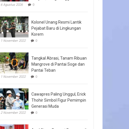
6 Agustus 2026
0
Kolonel Unang Resmi Lantik
Pejabat Baru di Lingkungan
Korem
1 November 2022
0
Tangkal Abrasi, Tanam Ribuan
Mangrove di Pantai Soge dan
Pantai Teban
1 November 2022
0
Cawapres Paling Unggul, Erick
Thohir Simbol Figur Pemimpin
Generasi Muda
2 November 2022
0