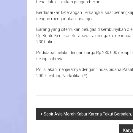
benar lalu dilakukan penggrebekan.
Berdasarkan keterangan Tersangka, saat penangkap
dengan mengunakan jasa ojol.
Barang yang ditemukan petugas disembunyikan ole
Gg.Buntu Kenjeran Surabaya. IJ mengaku mendapat Pi
230 butir.
Pil didapat pelaku dengan harga Rp.230.000 setiap
setiap butirnya.
Polisi akan menjeratnya dengan tindak pidana Pasal 
2009, tentang Narkotika. (*)
Navigasi
Sopir Ayla Merah Kabur Karena Takut Bersalah
pos
Kary