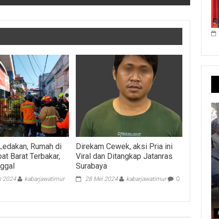
Ledakan, Rumah di
Direkam Cewek, aksi Pria ini
at Barat Terbakar,
Viral dan Ditangkap Jatanras
ggal
Surabaya
s 2024
kabarjawatimur
28 Mei 2024
kabarjawatimur
0