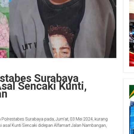
estabes Surabaya
al Sencaki Kunti,
an
 Polrestabes Surabaya pada, Jum’at, 03 Mei 2024, kurang
si asal Kunti Sencaki didepan Alfamart Jalan Nambangan,