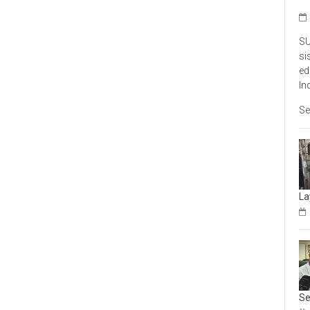
SU
si
ed
In
Se
La
Se