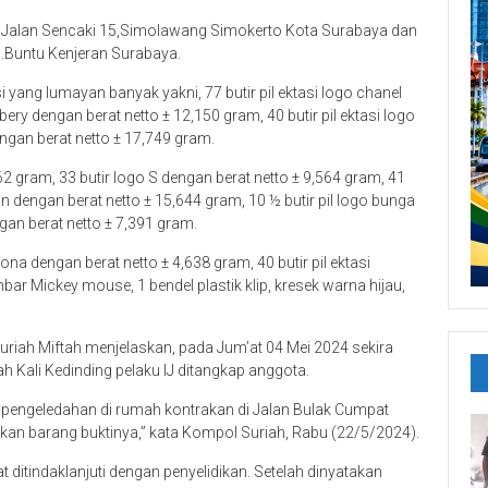
rga Jalan Sencaki 15,Simolawang Simokerto Kota Surabaya dan
g.Buntu Kenjeran Surabaya.
 yang lumayan banyak yakni, 77 butir pil ektasi logo chanel
ery dengan berat netto ± 12,150 gram, 40 butir pil ektasi logo
engan berat netto ± 17,749 gram.
62 gram, 33 butir logo S dengan berat netto ± 9,564 gram, 41
 dengan berat netto ± 15,644 gram, 10 ½ butir pil logo bunga
gan berat netto ± 7,391 gram.
na dengan berat netto ± 4,638 gram, 40 butir pil ektasi
ar Mickey mouse, 1 bendel plastik klip, kresek warna hijau,
iah Miftah menjelaskan, pada Jum’at 04 Mei 2024 sekira
 Kali Kedinding pelaku IJ ditangkap anggota.
n pengeledahan di rumah kontrakan di Jalan Bulak Cumpat
an barang buktinya,” kata Kompol Suriah, Rabu (22/5/2024).
 ditindaklanjuti dengan penyelidikan. Setelah dinyatakan