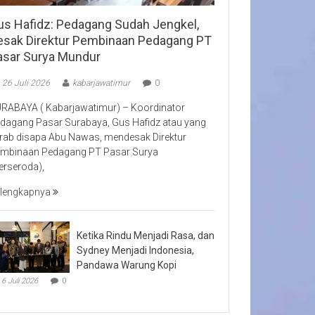
us Hafidz: Pedagang Sudah Jengkel,
esak Direktur Pembinaan Pedagang PT
asar Surya Mundur
26 Juli 2026
kabarjawatimur
0
RABAYA ( Kabarjawatimur) – Koordinator
dagang Pasar Surabaya, Gus Hafidz atau yang
rab disapa Abu Nawas, mendesak Direktur
mbinaan Pedagang PT Pasar Surya
erseroda),
lengkapnya
Ketika Rindu Menjadi Rasa, dan
Sydney Menjadi Indonesia,
Pandawa Warung Kopi
6 Juli 2026
0