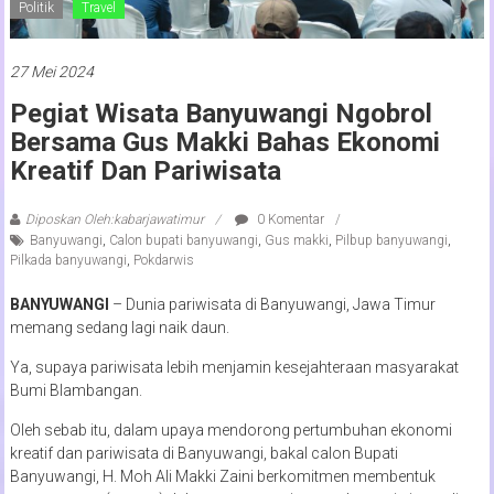
Politik
Travel
27 Mei 2024
Pegiat Wisata Banyuwangi Ngobrol
Bersama Gus Makki Bahas Ekonomi
Kreatif Dan Pariwisata
Diposkan Oleh:kabarjawatimur
0 Komentar
Banyuwangi
,
Calon bupati banyuwangi
,
Gus makki
,
Pilbup banyuwangi
,
Pilkada banyuwangi
,
Pokdarwis
BANYUWANGI
– Dunia pariwisata di Banyuwangi, Jawa Timur
memang sedang lagi naik daun.
Ya, supaya pariwisata lebih menjamin kesejahteraan masyarakat
Bumi Blambangan.
Oleh sebab itu, dalam upaya mendorong pertumbuhan ekonomi
kreatif dan pariwisata di Banyuwangi, bakal calon Bupati
Banyuwangi, H. Moh Ali Makki Zaini berkomitmen membentuk