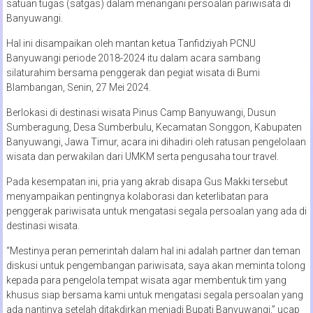
satuan tugas (satgas) dalam menangani persoalan pariwisata di
Banyuwangi.
Hal ini disampaikan oleh mantan ketua Tanfidziyah PCNU
Banyuwangi periode 2018-2024 itu dalam acara sambang
silaturahim bersama penggerak dan pegiat wisata di Bumi
Blambangan, Senin, 27 Mei 2024.
Berlokasi di destinasi wisata Pinus Camp Banyuwangi, Dusun
Sumberagung, Desa Sumberbulu, Kecamatan Songgon, Kabupaten
Banyuwangi, Jawa Timur, acara ini dihadiri oleh ratusan pengelolaan
wisata dan perwakilan dari UMKM serta pengusaha tour travel.
Pada kesempatan ini, pria yang akrab disapa Gus Makki tersebut
menyampaikan pentingnya kolaborasi dan keterlibatan para
penggerak pariwisata untuk mengatasi segala persoalan yang ada di
destinasi wisata.
“Mestinya peran pemerintah dalam hal ini adalah partner dan teman
diskusi untuk pengembangan pariwisata, saya akan meminta tolong
kepada para pengelola tempat wisata agar membentuk tim yang
khusus siap bersama kami untuk mengatasi segala persoalan yang
ada nantinya setelah ditakdirkan menjadi Bupati Banyuwangi,” ucap