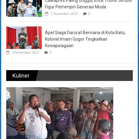
Cawapres Paling Unggul, Erick Thohir Simbol
Figur Pemimpin Generasi Muda
2 November 2022
0
Apel Siaga Darurat Bencana di Kota Batu,
Kolonel Imam Gogor Tingkatkan
Kesiapsiagaan
3 November 2022
0
Kuliner