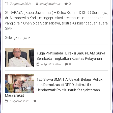
7 Agustus 2026
kabarjawatimur
0
SURABAYA ( KabarJawatimur) – Ketua Komisi D DPRD Surabaya,
dr. Akmarawita Kadir, mengapresiasi prestasi membanggakan
yang diraih One Voice Spensabaya, ekstrakurikuler paduan suara
SMP
Selengkapnya
Yuga Pratisabda : Direksi Baru PDAM Surya
Sembada Tingkatkan Kualitas Pelayanan
6 Agustus 2026
0
120 Siswa SMAIT Al Uswah Belajar Politik
dan Demokrasi di DPRD Jatim, Lilik
Hendarwati: Politik untuk Kesejahteraan
Masyarakat
5 Agustus 2026
0