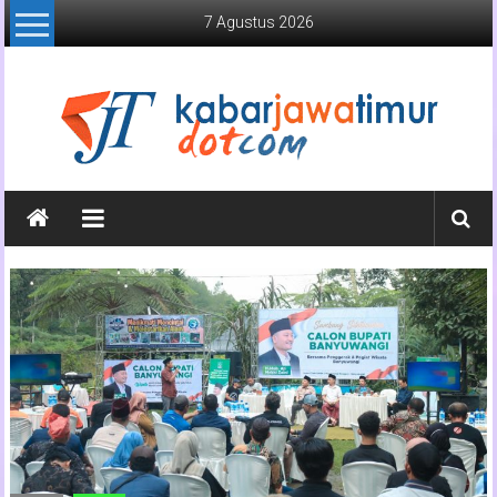
Lompat
7 Agustus 2026
ke
konten
Kabar
Jawa
Timur
Media
Online
Jawa
Timur